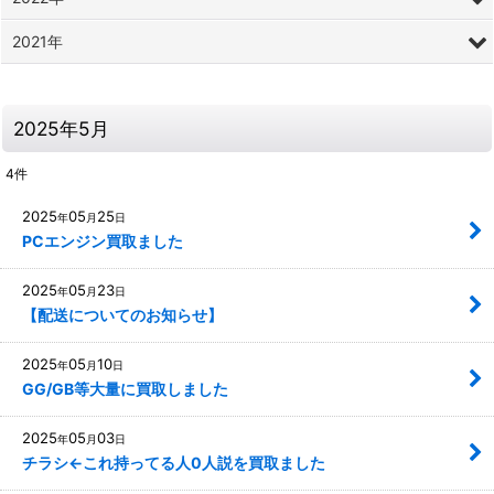
2021年
2025年5月
4
件
2025
05
25
年
月
日
PCエンジン買取ました
2025
05
23
年
月
日
【配送についてのお知らせ】
2025
05
10
年
月
日
GG/GB等大量に買取しました
2025
05
03
年
月
日
チラシ←これ持ってる人0人説を買取ました