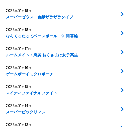
2023
01
19
年
月
日
スーパーゼウス 台紙ザラザラタイプ
2023
01
18
年
月
日
なんてったってベースボール 91開幕編
2023
01
17
年
月
日
ルームメイト・麻美 おくさまは女子高生
2023
01
16
年
月
日
ゲームボーイミクロポーチ
2023
01
15
年
月
日
マイティファイナルファイト
2023
01
14
年
月
日
スーパービックリマン
2023
01
13
年
月
日