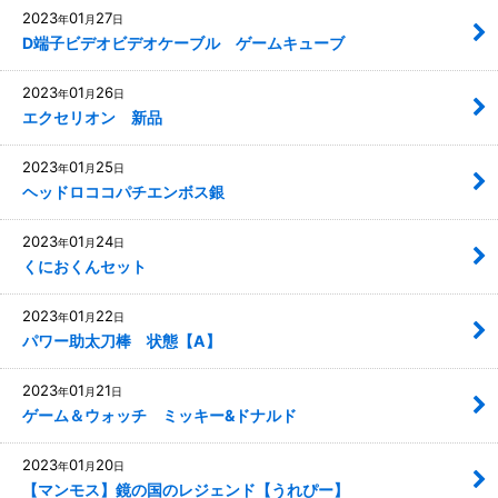
2023
01
27
年
月
日
D端子ビデオビデオケーブル ゲームキューブ
2023
01
26
年
月
日
エクセリオン 新品
2023
01
25
年
月
日
ヘッドロココパチエンボス銀
2023
01
24
年
月
日
くにおくんセット
2023
01
22
年
月
日
パワー助太刀棒 状態【A】
2023
01
21
年
月
日
ゲーム＆ウォッチ ミッキー&ドナルド
2023
01
20
年
月
日
【マンモス】鏡の国のレジェンド【うれぴー】