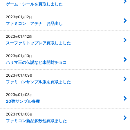
ゲーム・シールを買取しました
2023
01
12
年
月
日
ファミコン アテナ お品出し
2023
01
12
年
月
日
スーファミトップレア買取しました
2023
01
10
年
月
日
ハリマ王の伝説など未開封チョコ
2023
01
09
年
月
日
ファミコンサンプル版を買取ました
2023
01
08
年
月
日
20弾サンプル各種
2023
01
06
年
月
日
ファミコン新品多数他買取ました