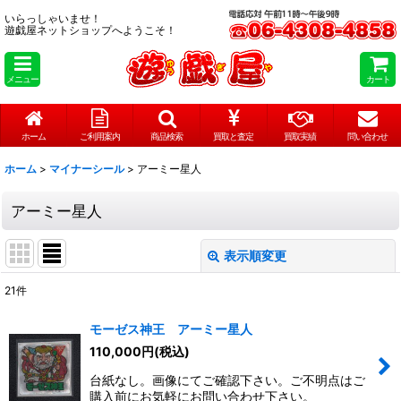
いらっしゃいませ！
遊戯屋ネットショップへようこそ！
メニュー
カート
ホーム
ご利用案内
商品検索
買取と査定
買取実績
問い合わせ
ホーム
>
マイナーシール
>
アーミー星人
アーミー星人
表示順変更
閉じる
21
件
表示数
:
モーゼス神王 アーミー星人
在庫あり
110,000
円
(税込)
台紙なし。画像にてご確認下さい。ご不明点はご
並び順
:
購入前にお気軽にお問い合わせ下さい。