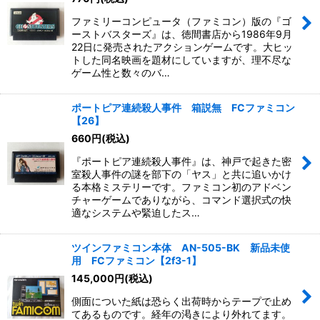
ファミリーコンピュータ（ファミコン）版の『ゴ
ーストバスターズ』は、徳間書店から1986年9月
22日に発売されたアクションゲームです。大ヒッ
トした同名映画を題材にしていますが、理不尽な
ゲーム性と数々のバ…
ポートピア連続殺人事件 箱説無 FCファミコン
【26】
660
円
(税込)
『ポートピア連続殺人事件』は、神戸で起きた密
室殺人事件の謎を部下の「ヤス」と共に追いかけ
る本格ミステリーです。ファミコン初のアドベン
チャーゲームでありながら、コマンド選択式の快
適なシステムや緊迫したス…
ツインファミコン本体 AN-505-BK 新品未使
用 FCファミコン【2f3-1】
145,000
円
(税込)
側面についた紙は恐らく出荷時からテープで止め
てあるものです。経年の渇きにより外れてます。