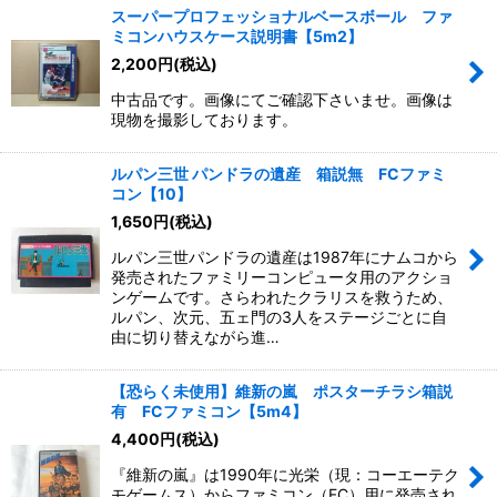
スーパープロフェッショナルベースボール ファ
ミコンハウスケース説明書【5m2】
2,200
円
(税込)
中古品です。画像にてご確認下さいませ。画像は
現物を撮影しております。
ルパン三世 パンドラの遺産 箱説無 FCファミ
コン【10】
1,650
円
(税込)
ルパン三世パンドラの遺産は1987年にナムコから
発売されたファミリーコンピュータ用のアクショ
ンゲームです。さらわれたクラリスを救うため、
ルパン、次元、五ェ門の3人をステージごとに自
由に切り替えながら進…
【恐らく未使用】維新の嵐 ポスターチラシ箱説
有 FCファミコン【5m4】
4,400
円
(税込)
『維新の嵐』は1990年に光栄（現：コーエーテク
モゲームス）からファミコン（FC）用に発売され