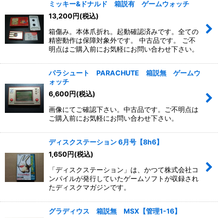
ミッキー&ドナルド 箱説有 ゲームウォッチ
13,200
円
(税込)
箱傷み。本体爪折れ。起動確認済みです。全ての
精密動作は保障対象外です。 中古品です。 ご不
明点はご購入前にお気軽にお問い合わせ下さい。
パラシュート PARACHUTE 箱説無 ゲームウ
ォッチ
6,600
円
(税込)
画像にてご確認下さい。中古品です。ご不明点は
ご購入前にお気軽にお問い合わせ下さい。
ディスクステーション 6月号【8h6】
1,650
円
(税込)
「ディスクステーション」は、かつて株式会社コ
ンパイルが発行していたゲームソフトが収録され
たディスクマガジンです。
グラディウス 箱説無 MSX【管理1-16】