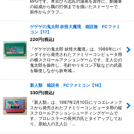
RPGです。本宮ひろ志氏の漫画を原作に、劉備軍
の結成から魏の打倒までを描いたストーリーで、
前作からグラフ…
ゲゲゲの鬼太郎 妖怪大魔境 箱説無 FCファミ
コン【17】
220
円
(税込)
『ゲゲゲの鬼太郎 妖怪大魔境』は、1986年にバ
ンダイから発売されたファミリーコンピュータ用
の横スクロールアクションゲームです。主人公の
鬼太郎を操作し、毛針やリモコン下駄などの武器
を駆使しながら妖奇城…
新人類 箱説有 FCファミコン【16】
330
円
(税込)
『新人類』は、1987年2月10日にリコエレメック
スから発売されたファミリーコンピュータ用の縦
スクロールアクションシューティングゲームで
す。プロレスラーの長州力氏とタイアップしてお
り、原始人の主人公「…