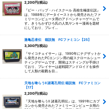
2,200
円
(税込)
『ビー・バップ・ハイスクール 高校生極楽伝説』
は、1988年にデータイーストから発売されたファ
ミリーコンピュータ用のアドベンチャーゲームで
す。きうちかずひろ氏の人気ヤンキー漫画を題材
にしており、プレイ…
激亀忍者伝 箱説無 FCファミコン【25】
3,300
円
(税込)
『サイコチェイサー』は、1990年にナグザットか
ら発売されたPCエンジン用の縦スクロールシュー
ティングゲームです。開発はスティングが手掛け
ており、プレイヤーは超戦闘アンドロイドを操作
して人類の殺戮を目…
天地を喰らうII 諸葛孔明伝 箱説無 FCファミコン
【17】
2,200
円
(税込)
『天地を喰らうII 諸葛孔明伝』は、1991年にカプ
コンから発売されたファミリーコンピュータ用の