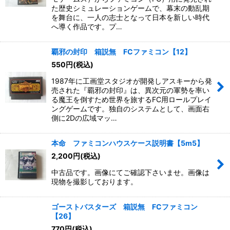
た歴史シミュレーションゲームで、幕末の動乱期
を舞台に、一人の志士となって日本を新しい時代
へ導く作品です。プ…
覇邪の封印 箱説無 FCファミコン【12】
550
円
(税込)
1987年に工画堂スタジオが開発しアスキーから発
売された『覇邪の封印』は、異次元の軍勢を率い
る魔王を倒すため世界を旅するFC用ロールプレイ
ングゲームです。独自のシステムとして、画面右
側に2Dの広域マッ…
本命 ファミコンハウスケース説明書【5m5】
2,200
円
(税込)
中古品です。画像にてご確認下さいませ。画像は
現物を撮影しております。
ゴーストバスターズ 箱説無 FCファミコン
【26】
770
円
(税込)