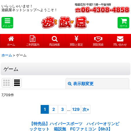
いらっしゃいませ！
遊戯屋ネットショップへようこそ！
メニュー
カート
ホーム
ご利用案内
商品検索
買取と査定
買取実績
問い合わせ
ホーム
>
ゲーム
ゲーム
表示順変更
閉じる
7,709
件
サブカテゴリ
:
1
2
3
...
129
次
»
表示数
:
【特売品】ハイパースポーツ ハイパーオリンピ
ックセット 箱説無 FCファミコン【6h3】
在庫あり