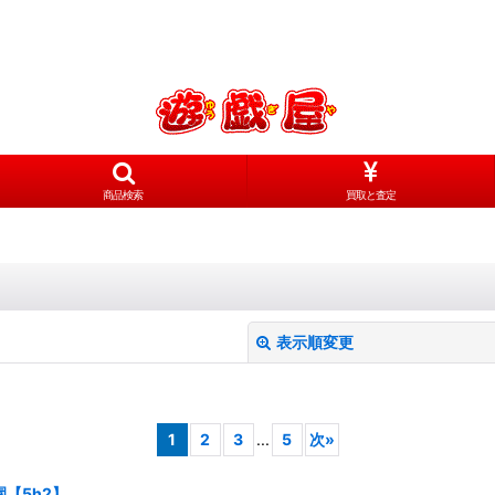
商品検索
買取と査定
表示順変更
1
2
3
...
5
次
»
【5h2】