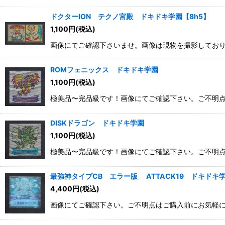
ドクターION テクノ宮殿 ドキドキ学園【8h5】
1,100
円
(税込)
画像にてご確認下さいませ。画像は現物を撮影してお
ROMフェニックス ドキドキ学園
1,100
円
(税込)
極美品〜完品級です！画像にてご確認下さい。ご不明
DISKドラゴン ドキドキ学園
1,100
円
(税込)
極美品〜完品級です！画像にてご確認下さい。ご不明
最強神タイプCB エラー版 ATTACK19 ドキドキ
4,400
円
(税込)
画像にてご確認下さい。ご不明点はご購入前にお気軽