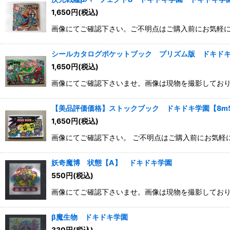
並び順
:
1,650
円
(税込)
画像にてご確認下さい。ご不明点はご購入前にお気軽
シールカタログポケットブック プリズム版 ドキドキ
1,650
円
(税込)
画像にてご確認下さいませ。画像は現物を撮影してお
【美品評価価格】ストックブック ドキドキ学園【8m
1,650
円
(税込)
画像にてご確認下さい。 ご不明点はご購入前にお気
妖奇魔博 状態【A】 ドキドキ学園
550
円
(税込)
画像にてご確認下さいませ。画像は現物を撮影してお
β魔生物 ドキドキ学園
330
円
(税込)