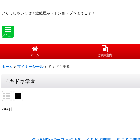
いらっしゃいませ！
遊戯屋ネットショップへようこそ！
メニュー
ホーム
ご利用案内
ホーム
>
マイナーシール
>
ドキドキ学園
ドキドキ学園
244
件
表示数
:
在庫あり
次元戦艦μパーフェクト8 ドキドキ学園 ドキドキ学園