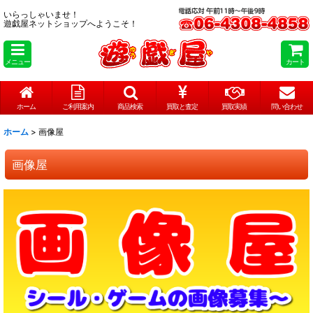
いらっしゃいませ！
遊戯屋ネットショップへようこそ！
メニュー
カート
ホーム
ご利用案内
商品検索
買取と査定
買取実績
問い合わせ
ホーム
>
画像屋
画像屋