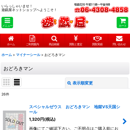
いらっしゃいませ！
遊戯屋ネットショップへようこそ！
メニュー
カート
ホーム
ご利用案内
商品検索
買取と査定
買取実績
問い合わせ
ホーム
>
マイナーシール
>
おどろきマン
おどろきマン
表示順変更
閉じる
26
件
表示数
:
スペシャルゼウス おどろきマン 地獄VS天国シ
ール
在庫あり
1,320
円
(税込)
並び順
:
画像にてご確認下さい。ご不明点はご購入前にお