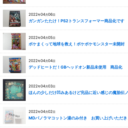
2022
04
06
年
月
日
ガンガンたたけ！PS2トランスフォーマー商品化です
2022
04
05
年
月
日
ボケまくって地球を救え！ボケボケモンスター未開封
2022
04
04
年
月
日
デッドヒートだ！GBヘッドオン新品未使用 商品化
2022
04
03
年
月
日
ほんの少しだけ凹みあるけど完品に近い感じの魔胎伝
2022
04
02
年
月
日
MDパノラマコットン湯のみ付き お買い上げいただき