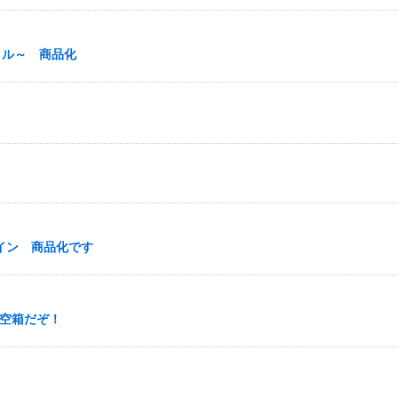
タル～ 商品化
イン 商品化です
 空箱だぞ！