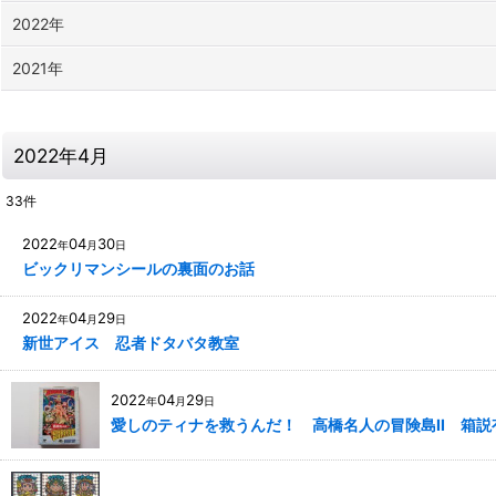
2022年
2021年
2022年4月
33
件
2022
04
30
年
月
日
ビックリマンシールの裏面のお話
2022
04
29
年
月
日
新世アイス 忍者ドタバタ教室
2022
04
29
年
月
日
愛しのティナを救うんだ！ 高橋名人の冒険島II 箱