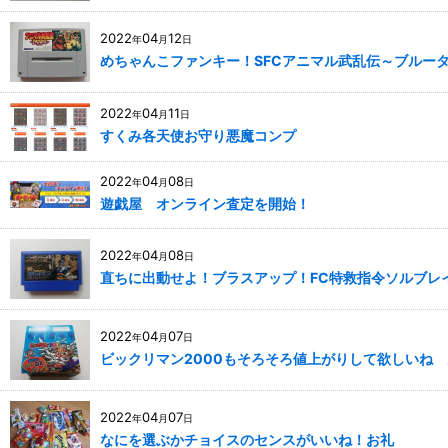
2022
04
12
年
月
日
めちゃんこファンキー！SFCアニマル武乱伝～ブルー
2022
04
11
年
月
日
すくみ各天使お守り悪魔コンプ
2022
04
08
年
月
日
遊戯屋 オンライン査定を開始！
2022
04
08
年
月
日
直ちに出動せよ！ブラスアップ！FC特救指令ソルブレ
2022
04
07
年
月
日
ビックリマン2000もそろそろ値上がりして欲しいね
2022
04
07
年
月
日
なにを選ぶかチョイスのセンスがいいね！お礼