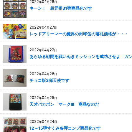
2022
04
28
年
月
日
キーン！ 超元祖31弾商品化です
2022
04
27
年
月
日
レッドアリーマーの魔界の封印缶の落札価格が・・・
2022
04
27
年
月
日
あらゆる戦闘を戦いぬきミッションを成功させよ ガ
2022
04
26
年
月
日
チョコ版3弾天使です
2022
04
25
年
月
日
天才バカボン マークⅢ 商品なのだ
2022
04
24
年
月
日
12～15弾すくみ各弾コンプ商品化です