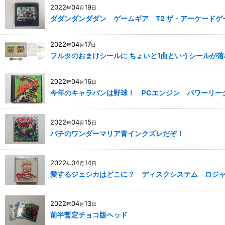
2022
04
19
年
月
日
ダダンダンダダン ゲームギア T2 ザ・アーケードゲ
2022
04
17
年
月
日
フルタのおまけシールに ちょいと1曲というシールが
2022
04
16
年
月
日
今年のキャラバンは野球！ PCエンジン パワーリー
2022
04
15
年
月
日
パチのワンダーマリア青インクズレだぞ！
2022
04
14
年
月
日
愛するジェシカはどこに？ ディスクシステム ロジ
2022
04
13
年
月
日
前半暫定チョコ版ヘッド