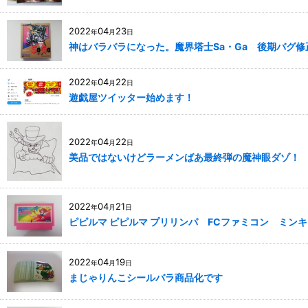
2022
04
23
年
月
日
神はバラバラになった。魔界塔士Sa・Ga 後期バグ
2022
04
22
年
月
日
遊戯屋ツイッター始めます！
2022
04
22
年
月
日
美品ではないけどラーメンばあ最終弾の魔神眼ダゾ！
2022
04
21
年
月
日
ピピルマ ピピルマ プリリンパ FCファミコン ミン
2022
04
19
年
月
日
まじゃりんこシールバラ商品化です