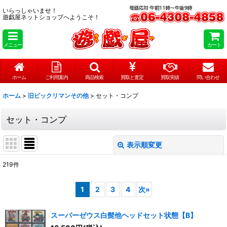
いらっしゃいませ！
遊戯屋ネットショップへようこそ！
メニュー
カート
ホーム
ご利用案内
商品検索
買取と査定
買取実績
問い合わせ
ホーム
>
旧ビックリマンその他
>
セット・コンプ
セット・コンプ
表示順変更
閉じる
219
件
表示数
:
1
2
3
4
次
»
在庫あり
スーパーゼウス白髭他ヘッドセット状態【B】
並び順
: