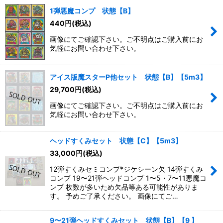
1弾悪魔コンプ 状態【B】
440
円
(税込)
画像にてご確認下さい。ご不明点はご購入前にお
気軽にお問い合わせ下さい。
アイス版魔スターP他セット 状態【B】【5m3】
29,700
円
(税込)
画像にてご確認下さい。ご不明点はご購入前にお
気軽にお問い合わせ下さい。
ヘッドすくみセット 状態【C】【5m3】
33,000
円
(税込)
12弾すくみセミコンプ*ジケシーン欠 14弾すくみ
コンプ 19〜21弾ヘッドコンプ 1〜5・7〜11悪魔コ
ンプ 枚数が多いため欠品等ある可能性がありま
す。 予めご了承ください。 画像にてご…
9〜21弾ヘッドすくみセット 状態【B】【9 】