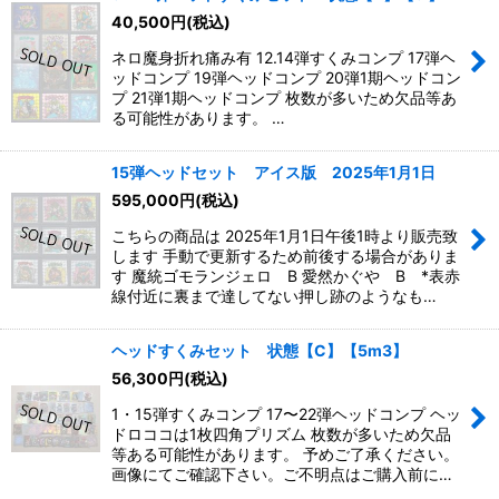
40,500
円
(税込)
ネロ魔身折れ痛み有 12.14弾すくみコンプ 17弾ヘ
ッドコンプ 19弾ヘッドコンプ 20弾1期ヘッドコン
プ 21弾1期ヘッドコンプ 枚数が多いため欠品等あ
る可能性があります。 …
15弾ヘッドセット アイス版 2025年1月1日
595,000
円
(税込)
こちらの商品は 2025年1月1日午後1時より販売致
します 手動で更新するため前後する場合がありま
す 魔統ゴモランジェロ B 愛然かぐや B *表赤
線付近に裏まで達してない押し跡のようなも…
ヘッドすくみセット 状態【C】【5m3】
56,300
円
(税込)
1・15弾すくみコンプ 17〜22弾ヘッドコンプ ヘッ
ドロココは1枚四角プリズム 枚数が多いため欠品
等ある可能性があります。 予めご了承ください。
画像にてご確認下さい。ご不明点はご購入前に…