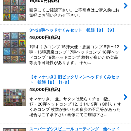
16,500
円
(税込)
画像にてご確認下さい。ご不明点はご購入前にお
絞り込む
気軽にお問い合わせ下さい。
3〜26弾ヘッドすくみセット 状態【B】【9】
46,000
円
(税込)
1弾すくみコンプ 15弾天使・悪魔コンプ 8弾〜12
弾・16弾悪魔コンプ 17弾ヘッドコンプ 18弾ヘッ
ドコンプ 19弾ヘッドコンプ 枚数が多いため欠品
等ある可能性があります。 予め…
【オマケつき】旧ビックリマンヘッドすくみセッ
ト 状態【B】【1-9】
48,000
円
(税込)
オマケつき。 並。サタンは恐らくチョコ版。
17・20弾ヘッドコンプ 12.13.14.19弾（Q削り）す
くみコンプ 枚数が多いため多少の不足等があった
場合はご了承下さい 画像にてご確認下さ…
スーパーゼウスビニールコーティング 他ヘッド