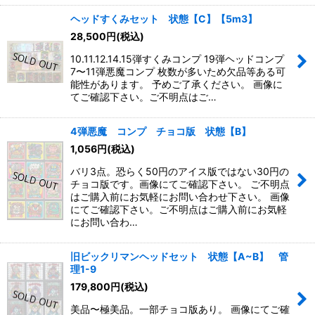
ヘッドすくみセット 状態【C】【5m3】
28,500
円
(税込)
10.11.12.14.15弾すくみコンプ 19弾ヘッドコンプ
7〜11弾悪魔コンプ 枚数が多いため欠品等ある可
能性があります。 予めご了承ください。 画像に
てご確認下さい。ご不明点はご…
4弾悪魔 コンプ チョコ版 状態【B】
1,056
円
(税込)
バリ3点。恐らく50円のアイス版ではない30円の
チョコ版です。画像にてご確認下さい。 ご不明点
はご購入前にお気軽にお問い合わせ下さい。 画像
にてご確認下さい。ご不明点はご購入前にお気軽
にお問い合わ…
旧ビックリマンヘッドセット 状態【A~B】 管
理1-9
179,800
円
(税込)
美品〜極美品。一部チョコ版あり。 画像にてご確