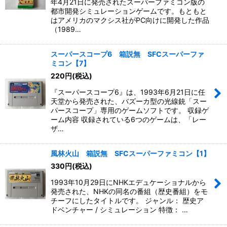
年4月21日に発売されたスーパーファミコン版の
都市開発シミュレーションゲームです。もともと
はアメリカのマクシス社がPC向けに開発した作品
（1989…
スーパースコープ6 箱説無 SFCスーパーファ
ミコン【7】
220
円
(税込)
『スーパースコープ6』は、1993年6月21日に任
天堂から発売された、バズーカ型の光線銃「スー
パースコープ」専用のゲームソフトです。 収録ゲ
ーム内容 収録されている6つのゲームは、「レー
ザ…
風林火山 箱説無 SFCスーパーファミコン【1】
330
円
(税込)
1993年10月29日にNHKエデュケーショナルから
発売された、NHKの同名の番組（歴史番組）をモ
チーフにしたタイトルです。 ジャンル： 歴史ア
ドベンチャー / シミュレーション 特徴： …