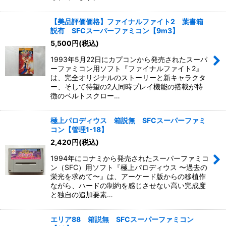
【美品評価価格】ファイナルファイト2 葉書箱
説有 SFCスーパーファミコン【9m3】
5,500
円
(税込)
1993年5月22日にカプコンから発売されたスーパ
ーファミコン用ソフト『ファイナルファイト2』
は、完全オリジナルのストーリーと新キャラクタ
ー、そして待望の2人同時プレイ機能の搭載が特
徴のベルトスクロー…
極上パロディウス 箱説無 SFCスーパーファミ
コン【管理1-18】
2,420
円
(税込)
1994年にコナミから発売されたスーパーファミコ
ン（SFC）用ソフト『極上パロディウス 〜過去の
栄光を求めて〜』は、アーケード版からの移植作
ながら、ハードの制約を感じさせない高い完成度
と独自の追加要素…
エリア88 箱説無 SFCスーパーファミコン