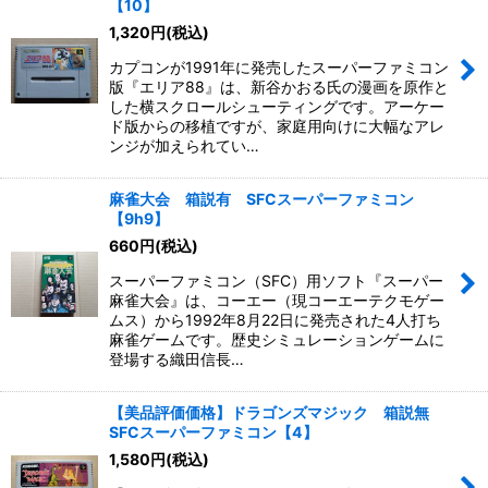
【10】
1,320
円
(税込)
カプコンが1991年に発売したスーパーファミコン
版『エリア88』は、新谷かおる氏の漫画を原作と
した横スクロールシューティングです。アーケー
ド版からの移植ですが、家庭用向けに大幅なアレ
ンジが加えられてい…
麻雀大会 箱説有 SFCスーパーファミコン
【9h9】
660
円
(税込)
スーパーファミコン（SFC）用ソフト『スーパー
麻雀大会』は、コーエー（現コーエーテクモゲー
ムス）から1992年8月22日に発売された4人打ち
麻雀ゲームです。歴史シミュレーションゲームに
登場する織田信長…
【美品評価価格】ドラゴンズマジック 箱説無
SFCスーパーファミコン【4】
1,580
円
(税込)