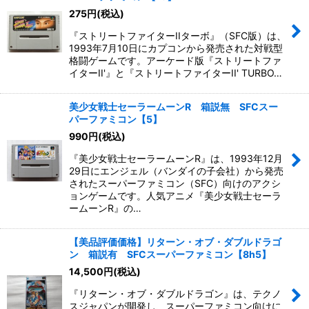
275
円
(税込)
『ストリートファイターIIターボ』（SFC版）は、
1993年7月10日にカプコンから発売された対戦型
格闘ゲームです。アーケード版『ストリートファ
イターII'』と『ストリートファイターII' TURBO…
美少女戦士セーラームーンR 箱説無 SFCスー
パーファミコン【5】
990
円
(税込)
『美少女戦士セーラームーンR』は、1993年12月
29日にエンジェル（バンダイの子会社）から発売
されたスーパーファミコン（SFC）向けのアクシ
ョンゲームです。人気アニメ『美少女戦士セーラ
ームーンR』の…
【美品評価価格】リターン・オブ・ダブルドラゴ
ン 箱説有 SFCスーパーファミコン【8h5】
14,500
円
(税込)
『リターン・オブ・ダブルドラゴン』は、テクノ
スジャパンが開発し、スーパーファミコン向けに