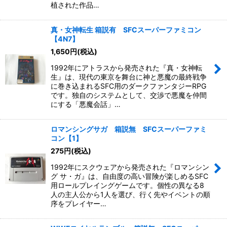
植された作品…
真・女神転生 箱説有 SFCスーパーファミコン
【4N7】
1,650
円
(税込)
1992年にアトラスから発売された『真・女神転
生』は、現代の東京を舞台に神と悪魔の最終戦争
に巻き込まれるSFC用のダークファンタジーRPG
です。独自のシステムとして、交渉で悪魔を仲間
にする「悪魔会話」…
ロマンシングサガ 箱説無 SFCスーパーファミ
コン【1】
275
円
(税込)
1992年にスクウェアから発売された『ロマンシン
グ サ・ガ』は、自由度の高い冒険が楽しめるSFC
用ロールプレイングゲームです。個性の異なる8
人の主人公から1人を選び、行く先やイベントの順
序をプレイヤー…