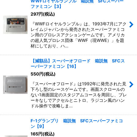
WWFロイヤルランブル 箱説無 SFCスーパー
ファミコン【3】
297
円
(税込)
『WWFロイヤルランブル』は、1993年7月にアク
レイムジャパンから発売されたスーパーファミコ
ン用のプロレスアクションゲームです。アメリカ
の超人気プロレス団体「WWF（現WWE）」を題
材にしており、ハ…
【減額品】スーパーオフロード 箱説無 SFCス
ーパーファミコン【16】
550
円
(税込)
『スーパーオフロード』は1992年に発売された見
下ろし型のレースゲームです。画面スクロールの
ない1画面固定のスタジアムコースを周回し、ブレ
ーキなしでアクセルとニトロ、ラジコン風のハン
ドル操作で攻略しま…
F-1グランプリ 箱説無 SFCスーパーファミコ
ン【9】
165
円
(税込)