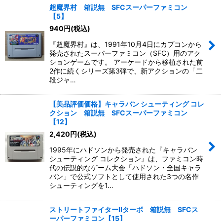
超魔界村 箱説無 SFCスーパーファミコン
【5】
940
円
(税込)
『超魔界村』は、1991年10月4日にカプコンから
発売されたスーパーファミコン（SFC）用のアク
ションゲームです。 アーケードから移植された前
2作に続くシリーズ第3弾で、新アクションの「二
段ジャ…
【美品評価価格】キャラバン シューティング コレ
クション 箱説無 SFCスーパーファミコン
【12】
2,420
円
(税込)
1995年にハドソンから発売された『キャラバン
シューティング コレクション』は、ファミコン時
代の伝説的なゲーム大会「ハドソン・全国キャラ
バン」で公式ソフトとして使用された3つの名作
シューティングを1…
ストリートファイターIIターボ 箱説無 SFCス
ーパーファミコン【15】