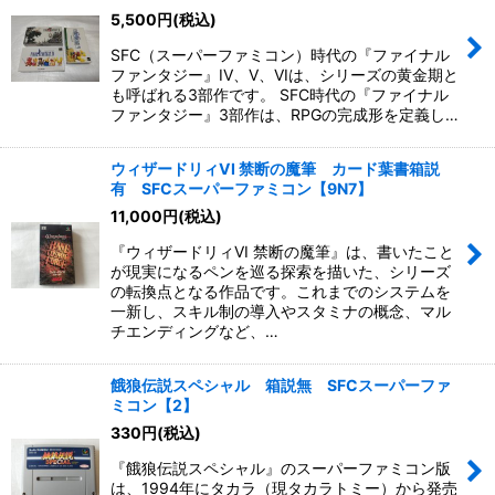
5,500
円
(税込)
SFC（スーパーファミコン）時代の『ファイナル
ファンタジー』IV、V、VIは、シリーズの黄金期と
も呼ばれる3部作です。 SFC時代の『ファイナル
ファンタジー』3部作は、RPGの完成形を定義し…
ウィザードリィVI 禁断の魔筆 カード葉書箱説
有 SFCスーパーファミコン【9N7】
11,000
円
(税込)
『ウィザードリィVI 禁断の魔筆』は、書いたこと
が現実になるペンを巡る探索を描いた、シリーズ
の転換点となる作品です。これまでのシステムを
一新し、スキル制の導入やスタミナの概念、マル
チエンディングなど、…
餓狼伝説スペシャル 箱説無 SFCスーパーファ
ミコン【2】
330
円
(税込)
『餓狼伝説スペシャル』のスーパーファミコン版
は、1994年にタカラ（現タカラトミー）から発売