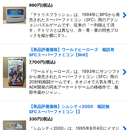
990
円
(税込)
絞り込む
『テトリスフラッシュ』は、1994年にBPSから発
売されたスーパーファミコン（SFC）用のアクシ
ョンパズルゲームです。従来の「一列揃えて消
す」テトリスとは異なり、赤・青・黄の同色ブロ
ックを縦か横に3つ…
【美品評価価格】ワールドヒーローズ 箱説有
SFCスーパーファミコン【9h6】
7,700
円
(税込)
『ワールドヒーローズ』は、1993年にサンソフト
から発売されたスーパーファミコン（SFC）用の
2D対戦格闘ゲームです。ネオジオで人気を博した
ADK開発の同名アーケードゲームの移植作で、服
部半蔵やジャン…
【美品評価価格】シムシティ2000 箱説無
SFCスーパーファミコン【】
330
円
(税込)
『シムシティ2000』は、1995年8月4日にイマジ