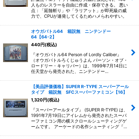
人ものレスラーを自由に作成・保存できる。 悪い
点：「延髄斬り」や「ラリアット」が即死級の威
力で、CPUが連発してくるためハメられやすい。
オウガバトル64 箱説無 ニンテンドー
64【64-2】
440
円
(税込)
『オウガバトル64 Person of Lordly Caliber』
（オウガバトルろくじゅうよん パーソン・オブ・
ロードリー・キャリバー）は、1999年7月14日に
任天堂から発売された、ニンテンドー…
【美品評価価格】SUPER R-TYPE スーパーアール
タイプ 箱説無 SFCスーパーファミコン【16】
1,320
円
(税込)
『スーパーアールタイプ』 (SUPER R-TYPE) は、
1991年7月19日にアイレムから発売されたスーパ
ーファミコン用の横スクロールシューティングゲ
ームです。 アーケードの名作シューティング『…