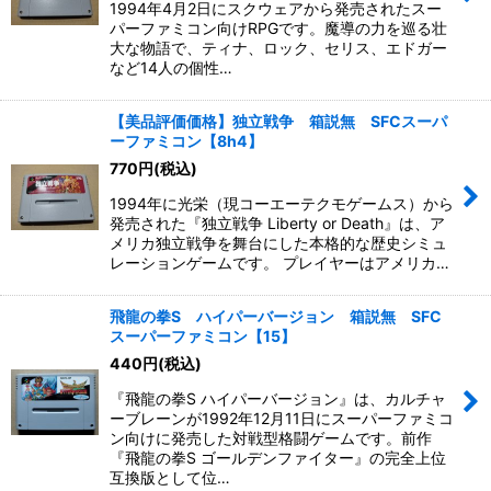
1994年4月2日にスクウェアから発売されたスー
パーファミコン向けRPGです。魔導の力を巡る壮
大な物語で、ティナ、ロック、セリス、エドガー
など14人の個性…
【美品評価価格】独立戦争 箱説無 SFCスーパ
ーファミコン【8h4】
770
円
(税込)
1994年に光栄（現コーエーテクモゲームス）から
発売された『独立戦争 Liberty or Death』は、ア
メリカ独立戦争を舞台にした本格的な歴史シミュ
レーションゲームです。 プレイヤーはアメリカ…
飛龍の拳S ハイパーバージョン 箱説無 SFC
スーパーファミコン【15】
440
円
(税込)
『飛龍の拳S ハイパーバージョン』は、カルチャ
ーブレーンが1992年12月11日にスーパーファミコ
ン向けに発売した対戦型格闘ゲームです。前作
『飛龍の拳S ゴールデンファイター』の完全上位
互換版として位…