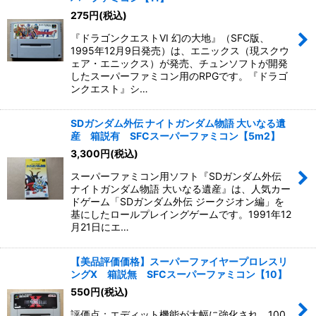
275
円
(税込)
『ドラゴンクエストVI 幻の大地』（SFC版、
1995年12月9日発売）は、エニックス（現スクウ
ェア・エニックス）が発売、チュンソフトが開発
したスーパーファミコン用のRPGです。『ドラゴ
ンクエスト』シ…
SDガンダム外伝 ナイトガンダム物語 大いなる遺
産 箱説有 SFCスーパーファミコン【5m2】
3,300
円
(税込)
スーパーファミコン用ソフト『SDガンダム外伝
ナイトガンダム物語 大いなる遺産』は、人気カー
ドゲーム「SDガンダム外伝 ジークジオン編」を
基にしたロールプレイングゲームです。1991年12
月21日にエ…
【美品評価価格】スーパーファイヤープロレスリ
ングX 箱説無 SFCスーパーファミコン【10】
550
円
(税込)
評価点：エディット機能が大幅に強化され、100