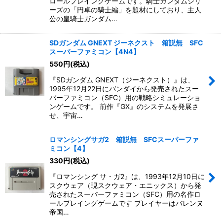
ロールプレイングゲームです。騎士ガンダムシリ
ーズの「円卓の騎士編」を題材にしており、主人
公の皇騎士ガンダム…
SDガンダム GNEXT ジーネクスト 箱説無 SFC
スーパーファミコン【4N4】
550
円
(税込)
『SDガンダム GNEXT（ジーネクスト）』は、
1995年12月22日にバンダイから発売されたスー
パーファミコン（SFC）用の戦略シミュレーショ
ンゲームです。 前作『GX』のシステムを発展さ
せ、宇宙…
ロマンシングサガ2 箱説無 SFCスーパーファ
ミコン【4】
330
円
(税込)
『ロマンシング サ・ガ2』は、1993年12月10日に
スクウェア（現スクウェア・エニックス）から発
売されたスーパーファミコン（SFC）用の名作ロ
ールプレイングゲームです プレイヤーはバレンヌ
帝国…