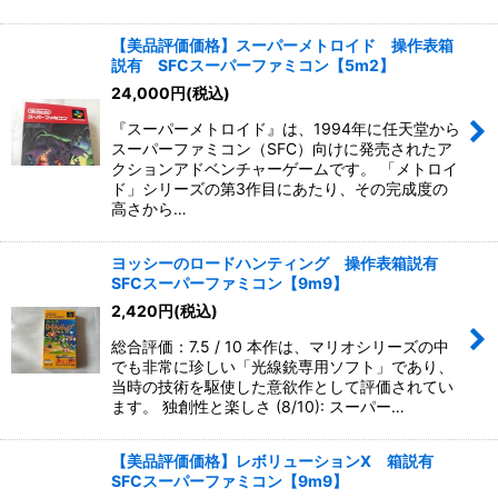
【美品評価価格】スーパーメトロイド 操作表箱
説有 SFCスーパーファミコン【5m2】
24,000
円
(税込)
『スーパーメトロイド』は、1994年に任天堂から
スーパーファミコン（SFC）向けに発売されたア
クションアドベンチャーゲームです。 「メトロイ
ド」シリーズの第3作目にあたり、その完成度の
高さから…
ヨッシーのロードハンティング 操作表箱説有
SFCスーパーファミコン【9m9】
2,420
円
(税込)
総合評価：7.5 / 10 本作は、マリオシリーズの中
でも非常に珍しい「光線銃専用ソフト」であり、
当時の技術を駆使した意欲作として評価されてい
ます。 独創性と楽しさ (8/10): スーパー…
【美品評価価格】レボリューションX 箱説有
SFCスーパーファミコン【9m9】