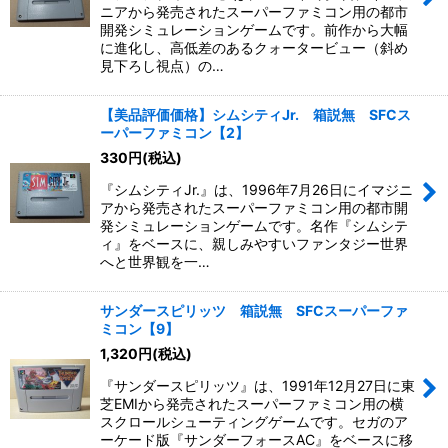
ニアから発売されたスーパーファミコン用の都市
開発シミュレーションゲームです。前作から大幅
に進化し、高低差のあるクォータービュー（斜め
見下ろし視点）の…
【美品評価価格】シムシティJr. 箱説無 SFCス
ーパーファミコン【2】
330
円
(税込)
『シムシティJr.』は、1996年7月26日にイマジニ
アから発売されたスーパーファミコン用の都市開
発シミュレーションゲームです。名作『シムシテ
ィ』をベースに、親しみやすいファンタジー世界
へと世界観を一…
サンダースピリッツ 箱説無 SFCスーパーファ
ミコン【9】
1,320
円
(税込)
『サンダースピリッツ』は、1991年12月27日に東
芝EMIから発売されたスーパーファミコン用の横
スクロールシューティングゲームです。セガのア
ーケード版『サンダーフォースAC』をベースに移