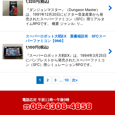
1,320
円
(税込)
『ダンジョンマスター』（Dungeon Master）
は、1991年12月20日にビクター音楽産業から発
売されたスーパーファミコン（SFC）用リアルタ
イムRPGです。 概要 ジャンル: リ…
スーパーロボット大戦EX 葉書箱説有 SFCスー
パーファミコン【9N6】
1,100
円
(税込)
『スーパーロボット大戦EX』は、1994年3月25日
にバンプレストから発売されたスーパーファミコ
ン（SFC）用シミュレーションRPGです。
1
2
3
...
10
次
»