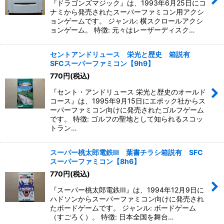
『ドラゴンズマジック』は、1993年6月25日にコ
ナミから発売されたスーパーファミコン用アクシ
ョンゲームです。 ジャンル: 横スクロールアクシ
ョンゲーム。 特徴: 元々はレーザーディスク…
セントアンドリュース 栄光と歴史 箱説有
SFCスーパーファミコン【9h9】
770
円
(税込)
『セント・アンドリュース 栄光と歴史のオールド
コース』は、1995年9月15日にエポック社からス
ーパーファミコン向けに発売されたゴルフゲーム
です。 特徴: ゴルフの聖地として知られるスコッ
トラン…
スーパー桃太郎電鉄III 葉書チラシ箱説有 SFC
スーパーファミコン【8h6】
770
円
(税込)
『スーパー桃太郎電鉄III』は、1994年12月9日に
ハドソンからスーパーファミコン向けに発売され
たボードゲームです。 ジャンル: ボードゲーム
（すごろく）。 特徴: 日本全国を舞台…