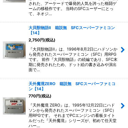
された、アーケードで爆発的人気を誇った格闘ゲ
ームの移植作です。 当時のSFCユーザーにとっ
て、ネオジ…
大貝獣物語II 箱説無 SFCスーパーファミコン
【14】
2,750
円
(税込)
『大貝獣物語II』は、1996年8月2日にハドソンか
ら発売されたスーパーファミコン（SFC）用RPG
です。 前作『大貝獣物語』の続編であり、SFC末
期に発売されたため、ドット絵の書き込みや演出
面で…
天外魔境ZERO 箱説無 SFCスーパーファミコ
ン【14】
770
円
(税込)
『天外魔境 ZERO』は、1995年12月22日にハド
ソンから発売されたスーパーファミコン（SFC）
用RPGです。 それまでPCエンジンの看板タイト
ルだった『天外魔境』シリーズが、初めて任天堂
ハー…