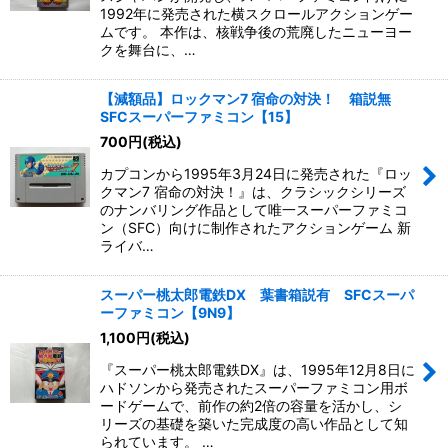
1992年に発売された横スクロールアクションゲー
ムです。 本作は、核戦争後の荒廃したニューヨー
クを舞台に、…
【減額品】ロックマン7 宿命の対決！ 箱説無
SFCスーパーファミコン【15】
700
円
(税込)
カプコンから1995年3月24日に発売された『ロッ
クマン7 宿命の対決！』は、クラシックシリーズ
のナンバリング作品として唯一スーパーファミコ
ン（SFC）向けに制作されたアクションゲーム 新
ライバ…
スーパー桃太郎電鉄DX 葉書箱説有 SFCスーパ
ーファミコン【9N9】
1,100
円
(税込)
『スーパー桃太郎電鉄DX』は、1995年12月8日に
ハドソンから発売されたスーパーファミコン用ボ
ードゲームで、前作の約2倍の容量を活かし、シ
リーズの基礎を築いた完成度の高い作品として知
られています。 …