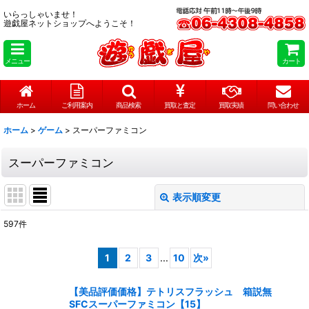
いらっしゃいませ！
遊戯屋ネットショップへようこそ！
メニュー
カート
ホーム
ご利用案内
商品検索
買取と査定
買取実績
問い合わせ
ホーム
>
ゲーム
>
スーパーファミコン
スーパーファミコン
表示順変更
閉じる
597
件
表示数
:
1
2
3
...
10
次
»
在庫あり
【美品評価価格】テトリスフラッシュ 箱説無
並び順
:
SFCスーパーファミコン【15】