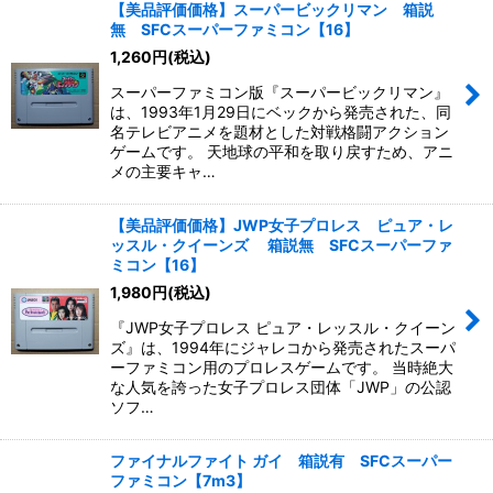
【美品評価価格】スーパービックリマン 箱説
無 SFCスーパーファミコン【16】
1,260
円
(税込)
スーパーファミコン版『スーパービックリマン』
は、1993年1月29日にベックから発売された、同
名テレビアニメを題材とした対戦格闘アクション
ゲームです。 天地球の平和を取り戻すため、アニ
メの主要キャ…
【美品評価価格】JWP女子プロレス ピュア・レ
ッスル・クイーンズ 箱説無 SFCスーパーファ
ミコン【16】
1,980
円
(税込)
『JWP女子プロレス ピュア・レッスル・クイーン
ズ』は、1994年にジャレコから発売されたスーパ
ーファミコン用のプロレスゲームです。 当時絶大
な人気を誇った女子プロレス団体「JWP」の公認
ソフ…
ファイナルファイト ガイ 箱説有 SFCスーパー
ファミコン【7m3】