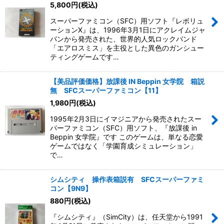
5,800
円
(税込)
スーパーファミコン（SFC）用ソフト『レボリュ
ーションX』は、1996年3月1日にアクレイムジャ
パンから発売された、世界的人気ロックバンド
「エアロスミス」を主役とした異色のガンシュー
ティングゲームです…
【美品評価価格】放課後 IN Beppin 女学院 箱説
無 SFCスーパーファミコン【11】
1,980
円
(税込)
1995年2月3日にイマジニアから発売されたスー
パーファミコン（SFC）用ソフト、『放課後 in
Beppin 女学院』です このゲームは、単なる恋愛
ゲームではなく「学園育成シミュレーション」
で…
シムシティ 操作表箱説有 SFCスーパーファミ
コン【9N9】
880
円
(税込)
『シムシティ』（SimCity）は、任天堂から1991