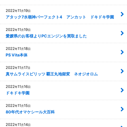
2022
11
19
年
月
日
アタック7水嶺神パーフェクト4 アンカット ドキドキ学園
2022
11
19
年
月
日
愛媛県のお客様よりPCエンジンを買取ました
2022
11
18
年
月
日
PS Vita本体
2022
11
17
年
月
日
真サムライスピリッツ 覇王丸地獄変 ネオジオロム
2022
11
16
年
月
日
ドキドキ学園
2022
11
15
年
月
日
80年代オマケシール大百科
2022
11
14
年
月
日