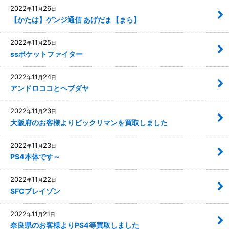
2022
11
26
年
月
日
【かたは】ゲンジ通信 あげだま【まら】
2022
11
25
年
月
日
ssポケットファイター
2022
11
24
年
月
日
アンドロココとヘブダヤ
2022
11
23
年
月
日
大阪府のお客様よりビックリマンを買取しました
2022
11
23
年
月
日
PS4本体です～
2022
11
22
年
月
日
SFCブレイゾン
2022
11
21
年
月
日
奈良県のお客様よりPS4等買取しました