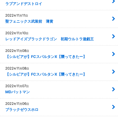
ラブアンドデストロイ
2022
11
11
年
月
日
聖フェニックス武装前 薄黄
2022
11
10
年
月
日
レッドアイズブラックドラゴン 初期ウルトラ遊戯王
2022
11
08
年
月
日
【シルビアが】FCスパルタンX【襲ってきたー】
2022
11
08
年
月
日
【シルビアが】FCスパルタンX【襲ってきたー】
2022
11
07
年
月
日
MDバットマン
2022
11
06
年
月
日
ブラックゼウスホロ