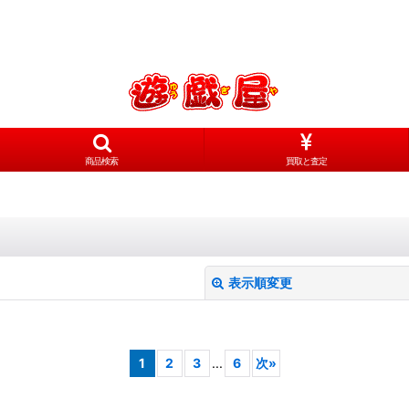
商品検索
買取と査定
表示順変更
1
2
3
...
6
次
»