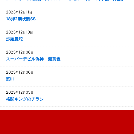
2023
12
11
年
月
日
18弾2期状態SS
2023
12
10
年
月
日
沙羅曼蛇
2023
12
08
年
月
日
スーパーデビル偽神 濃黄色
2023
12
06
年
月
日
怒Ⅲ
2023
12
05
年
月
日
格闘キングのチラシ