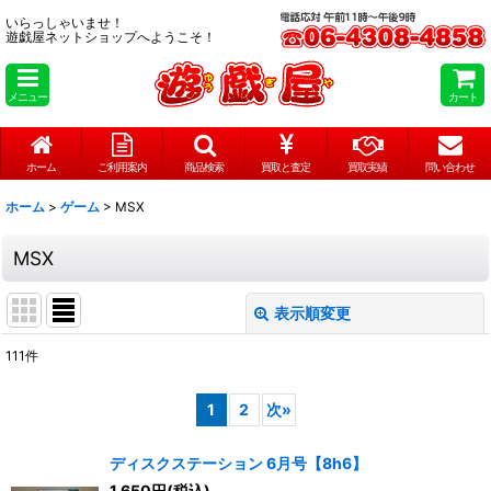
いらっしゃいませ！
遊戯屋ネットショップへようこそ！
メニュー
カート
ホーム
ご利用案内
商品検索
買取と査定
買取実績
問い合わせ
ホーム
>
ゲーム
>
MSX
MSX
表示順変更
閉じる
111
件
表示数
:
1
2
次
»
在庫あり
ディスクステーション 6月号【8h6】
並び順
:
1,650
円
(税込)