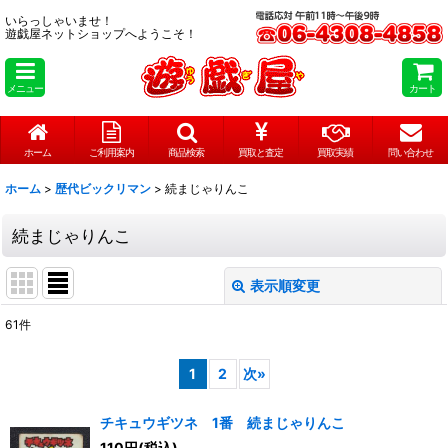
いらっしゃいませ！
遊戯屋ネットショップへようこそ！
メニュー
カート
ホーム
ご利用案内
商品検索
買取と査定
買取実績
問い合わせ
ホーム
>
歴代ビックリマン
>
続まじゃりんこ
続まじゃりんこ
表示順変更
閉じる
61
件
表示数
:
1
2
次
»
在庫あり
チキュウギツネ 1番 続まじゃりんこ
並び順
:
110
円
(税込)