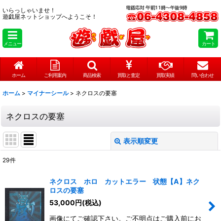
いらっしゃいませ！
遊戯屋ネットショップへようこそ！
メニュー
カート
ホーム
ご利用案内
商品検索
買取と査定
買取実績
問い合わせ
ホーム
>
マイナーシール
>
ネクロスの要塞
ネクロスの要塞
表示順変更
閉じる
29
件
表示数
:
ネクロス ホロ カットエラー 状態【A】ネク
ロスの要塞
在庫あり
53,000
円
(税込)
並び順
:
画像にてご確認下さい。ご不明点はご購入前にお