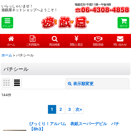
いらっしゃいませ！
遊戯屋ネットショップへようこそ！
メニュー
カート
ホーム
ご利用案内
商品検索
買取と査定
買取実績
問い合わせ
ホーム
>
パチシール
パチシール
表示順変更
閉じる
144
件
表示数
:
1
2
3
次
»
在庫あり
びっくり！アルバム 表紙スーパーデビル パチ
並び順
:
【8h3】