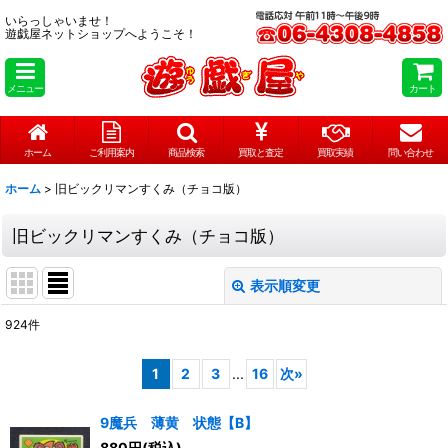
いらっしゃいませ！
遊戯屋ネットショップへようこそ！
メニュー
カート
ホーム
ご利用案内
商品検索
買取と査定
買取実績
問い合わせ
ホーム
>
旧ビックリマンすくみ（チョコ版）
旧ビックリマンすくみ（チョコ版）
表示順変更
閉じる
924
件
サブカテゴリ
:
1
2
3
...
16
次
»
表示数
:
9魔兵 薄黄 状態【B】
在庫あり
880
円
(税込)