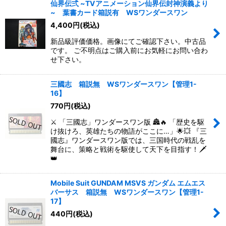
仙界伝弍 ~TVアニメーション仙界伝封神演義より
~ 葉書カード箱説有 WSワンダースワン
4,400
円
(税込)
新品級評価価格。画像にてご確認下さい。中古品
です。 ご不明点はご購入前にお気軽にお問い合わ
せ下さい。
三國志 箱説無 WSワンダースワン【管理1-
16】
770
円
(税込)
⚔️ 「三國志」ワンダースワン版 🏯🔥 「歴史を駆
け抜けろ、英雄たちの物語がここに…」🌟💥 『三
國志』ワンダースワン版では、三国時代の戦乱を
舞台に、策略と戦術を駆使して天下を目指す！🗡️
👑
Mobile Suit GUNDAM MSVS ガンダム エムエス
バーサス 箱説無 WSワンダースワン【管理1-
17】
440
円
(税込)