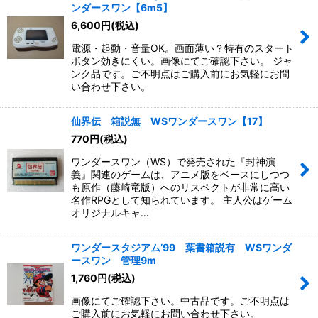
ンダースワン【6m5】
6,600
円
(税込)
絞り込む
電源・起動・音量OK。画面薄い？特有のスタート
ボタン効きにくい。画像にてご確認下さい。 ジャ
ンク品です。ご不明点はご購入前にお気軽にお問
い合わせ下さい。
仙界伝 箱説無 WSワンダースワン【17】
770
円
(税込)
ワンダースワン（WS）で発売された『封神演
義』関連のゲームは、アニメ版をベースにしつつ
も原作（藤崎竜版）へのリスペクトが非常に高い
名作RPGとして知られています。 主人公はゲーム
オリジナルキャ…
ワンダースタジアム’99 葉書箱説有 WSワンダ
ースワン 管理9m
1,760
円
(税込)
画像にてご確認下さい。中古品です。ご不明点は
ご購入前にお気軽にお問い合わせ下さい。