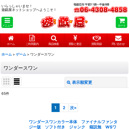
いらっしゃいませ！
遊戯屋ネットショップへようこそ！
メニュー
カート
ホーム
ご利用案内
商品検索
買取と査定
買取実績
問い合わせ
ホーム
>
ゲーム
>
ワンダースワン
ワンダースワン
表示順変更
閉じる
65
件
表示数
:
1
2
次
»
在庫あり
ワンダースワンカラー本体 ファイナルファンタ
並び順
:
ジー版 ソフト付き ジャンク 箱説無 WSワ