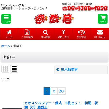
いらっしゃいませ！
遊戯屋ネットショップへようこそ！
メニュー
カート
ホーム
ご利用案内
商品検索
買取と査定
買取実績
問い合わせ
ホーム
>
遊戯王
遊戯王
表示順変更
閉じる
105
件
表示数
:
1
2
次
»
在庫あり
カオスソルジャー・儀式 2枚セット 初期 状
並び順
:
態【C】遊戯王