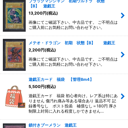
ブラックマジシャン 初期ウルトラ 状態
【B】 遊戯王
13,200
円
(税込)
画像にてご確認下さい。中古品です。 ご不明点は
ご購入前にお気軽にお問い合わせ下さい。
メテオ・ドラゴン 初期 状態【B】 遊戯王
2,200
円
(税込)
画像にてご確認下さい。中古品です。 ご不明点は
ご購入前にお気軽にお問い合わせ下さい。
遊戯王カード 福袋 【管理8m4】
5,500
円
(税込)
遊戯王カード 福袋 初心者向け。レア系は特にあ
りません 傷汚れ痛み等ある場合あり 返品不可 記
録番号なし ポスト投函 補償なし＝180円 厚さ
制限上封筒に入れる程度しかできません…
鎖付きブーメラン 遊戯王