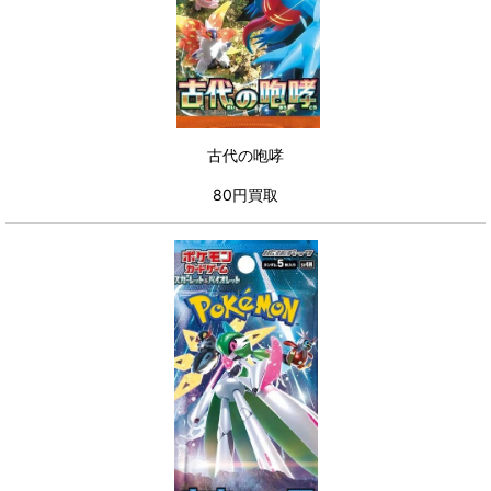
古代の咆哮
80円買取