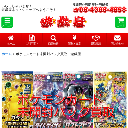
いらっしゃいませ！
遊戯屋ネットショップへようこそ！
メニュー
カート
ホーム
ご利用案内
商品検索
買取と査定
買取実績
問い合わせ
ホーム
>
ポケモンカード未開封パック買取 遊戯屋