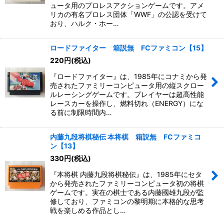
ュータ用のプロレスアクションゲームです。アメ
リカの有名プロレス団体「WWF」の公認を受けて
おり、ハルク・ホー…
ロードファイター 箱説無 FCファミコン【15】
220
円
(税込)
『ロードファイター』は、1985年にコナミから発
売されたファミリーコンピュータ用の縦スクロー
ルレーシングゲームです。プレイヤーは超高性能
レースカーを操作し、燃料切れ（ENERGY）にな
る前に制限時間内…
内藤九段将棋秘伝 本将棋 箱説無 FCファミコ
ン【13】
330
円
(税込)
『本将棋 内藤九段将棋秘伝』は、1985年にセタ
から発売されたファミリーコンピュータ初の将棋
ゲームです。実在の棋士である内藤國雄九段が監
修しており、ファミコンの黎明期に本格的な思考
戦を楽しめる作品とし…