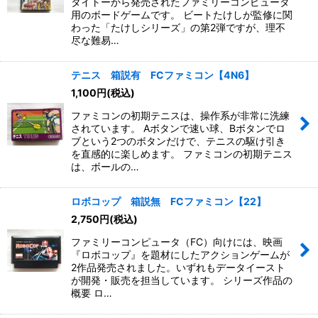
タイトーから発売されたファミリーコンピュータ
用のボードゲームです。 ビートたけしが監修に関
わった「たけしシリーズ」の第2弾ですが、理不
尽な難易…
テニス 箱説有 FCファミコン【4N6】
1,100
円
(税込)
ファミコンの初期テニスは、操作系が非常に洗練
されています。 Aボタンで速い球、Bボタンでロ
ブという2つのボタンだけで、テニスの駆け引き
を直感的に楽しめます。 ファミコンの初期テニス
は、ボールの…
ロボコップ 箱説無 FCファミコン【22】
2,750
円
(税込)
ファミリーコンピュータ（FC）向けには、映画
『ロボコップ』を題材にしたアクションゲームが
2作品発売されました。いずれもデータイースト
が開発・販売を担当しています。 シリーズ作品の
概要 ロ…