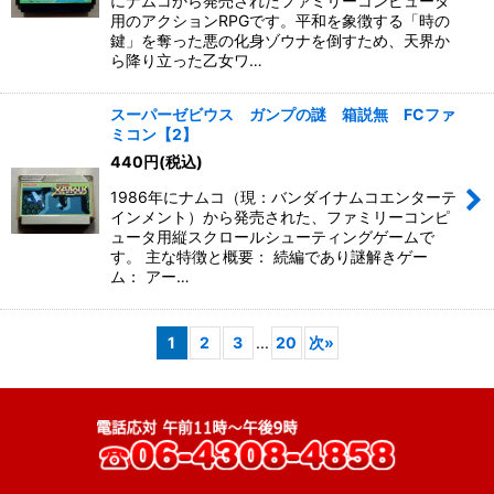
にナムコから発売されたファミリーコンピュータ
用のアクションRPGです。平和を象徴する「時の
鍵」を奪った悪の化身ゾウナを倒すため、天界か
ら降り立った乙女ワ…
スーパーゼビウス ガンプの謎 箱説無 FCファ
ミコン【2】
440
円
(税込)
1986年にナムコ（現：バンダイナムコエンターテ
インメント）から発売された、ファミリーコンピ
ュータ用縦スクロールシューティングゲームで
す。 主な特徴と概要： 続編であり謎解きゲー
ム： アー…
1
2
3
...
20
次
»