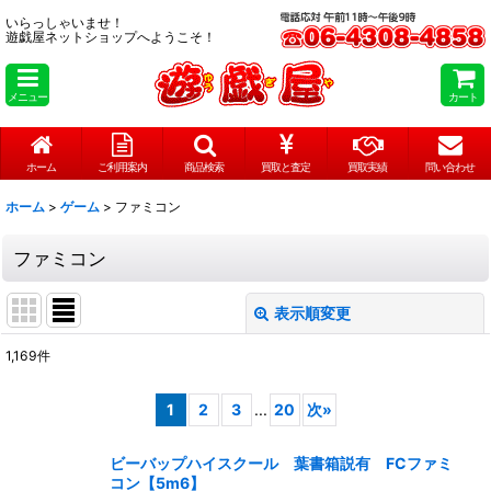
いらっしゃいませ！
遊戯屋ネットショップへようこそ！
メニュー
カート
ホーム
ご利用案内
商品検索
買取と査定
買取実績
問い合わせ
ホーム
>
ゲーム
>
ファミコン
ファミコン
表示順変更
閉じる
1,169
件
表示数
:
1
2
3
...
20
次
»
在庫あり
ビーバップハイスクール 葉書箱説有 FCファミ
並び順
:
コン【5m6】