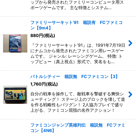
ップから発売されたファミリーコンピュータ用ス
ポーツゲームです。 主な特徴とシステム…
ファミリーサーキット’91 箱説有 FCファミコ
ン【9m4】
880
円
(税込)
『ファミリーサーキット'91』は、1991年7月19日
にナムコから発売されたファミコン用レースゲー
ムです。 ジャンル: レーシングゲーム。 特徴: ト
ップビュー（真上視点）形式で、実名をも…
バトルシティー 箱説無 FCファミコン【3】
1,760
円
(税込)
自分の戦車を操作して、敵戦車を撃破する爽快シ
ューティング！ ステージ上のブロックを壊して道
を作る戦略性もバツグン！ 2人協力プレイで盛り
上がる、ファミコン屈指の名作アクション！
ファミコンジャンプ英雄列伝 箱説無 FCファミ
コン【4N6】