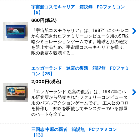
宇宙船コスモキャリア 箱説無 FCファミコン
【5】
660
円
(税込)
『宇宙船コスモキャリア』は、1987年にジャレコ
から発売されたファミリーコンピュータ用のSF戦
略シミュレーションゲームです。地球と月の激突
を阻止するため、宇宙船コスモキャリアを操り、
敵の要塞を破壊する…
エッガーランド 迷宮の復活 箱説無 FCファミ
コン【25】
2,000
円
(税込)
『エッガーランド 迷宮の復活』は、1987年にハ
ル研究所から発売されたファミリーコンピュータ
用のパズルアクションゲームです。 主人公のロロ
を操作し、知略を駆使してモンスターのいる部屋
のハートを全て…
三国志 中原の覇者 箱説無 FCファミコン
【13】