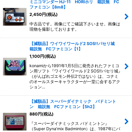
ミニコマンダー HJ-11 HORIホリ 箱説無 FC
ファミコン【8m8】
2,450
円
(税込)
中古品です。画像にてご確認下さいませ。画像は
現物を撮影しております。
【減額品】ワイワイワールド2 SOS!!パセリ城
箱説無 FCファミコン【1】
1,100
円
(税込)
konamiから1991年1月5日に発売されたファミコ
ン用ソフト『ワイワイワールド2 SOS!!パセリ城』
（がんばれゴエモン外伝2ではない）は、コナミ
のオールスターキャラクターが一堂に会するアク
ション…
【減額品】スーパーダイナミック バドミント
ン 箱説無 FCファミコン【5h2】
880
円
(税込)
『スーパーダイナミックス バドミントン』
（Super Dyna'mix Badminton）は、1987年にバ