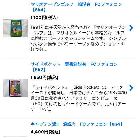
マリオオープンゴルフ 箱説有 FCファミコン
【6h4】
1,100
円
(税込)
1991年に任天堂から発売された『マリオオープン
ゴルフ』は、マリオとルイージが本格的なゴルフ
に挑むスポーツアクションゲームです。 シンプル
なボタン操作でパワーゲージを溜めてショットを
打つ分…
サイドポケット 葉書箱説有 FCファミコン
【5h2】
1,650
円
(税込)
『サイドポケット』（Side Pocket）は、データ
イーストが開発し、日本ではナムコから1987年10
月30日に発売されたファミリーコンピュータ
（FC）向けのビリヤードゲームです。元々はアー
ケードゲ…
キャプテン翼II 箱説有 FCファミコン【6h4】
4,400
円
(税込)