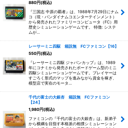
880
円
(税込)
『三国志 中原の覇者』は、1988年7月29日にナム
コ（現・バンダイナムコエンターテインメント）
から発売されたファミリーコンピュータ（FC）用
歴史シミュレーションゲームです。 特徴: システ
ムが…
レーサーミニ四駆 箱説無 FCファミコン【16】
550
円
(税込)
『レーサーミニ四駆 ジャパンカップ』は、1989
年にコナミから発売されたボードゲーム型のミニ
四駆シミュレーションゲームです。プレイヤーは
すごろく形式のマップを進みながら資金を稼ぎ、
模型店で実在のモータ…
千代の富士の大銀杏 箱説無 FCファミコン
【24】
1,980
円
(税込)
ファミコンの『千代の富士の大銀杏』は、新弟子
から横綱を目指す本格派の相撲シミュレーション