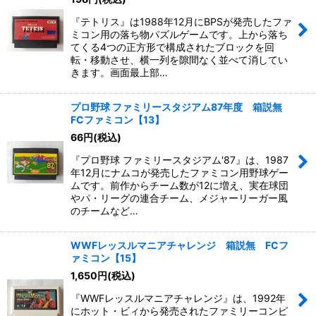
『テトリス』は1988年12月にBPSが発売したファ
ミコン用の落ち物パズルゲームです。上から落ち
てくる4つの正方形で構成されたブロックを回
転・移動させ、横一列を隙間なく並べて消してい
きます。画面最上部…
プロ野球 ファミリースタジアム87年度 箱説無
FCファミコン【13】
66
円
(税込)
『プロ野球 ファミリースタジアム'87』は、1987
年12月にナムコが発売したファミコン用野球ゲー
ムです。前作からチーム数が12に増え、実在球団
やパ・リーグの連合チーム、メジャーリーガー風
のチームなど…
WWFレッスルマニアチャレンジ 箱説無 FCフ
ァミコン【15】
1,650
円
(税込)
『WWFレッスルマニアチャレンジ』は、1992年
にホット・ビィから発売されたファミリーコンピ