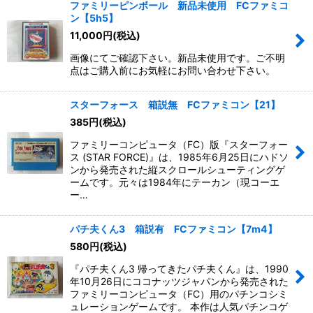
ファミリーピンボール 新品未使用 FCファミコ
ン【5h5】
11,000
円
(税込)
画像にてご確認下さい。新品未使用です。ご不明
点はご購入前にお気軽にお問い合わせ下さい。
スターフォース 箱説無 FCファミコン【21】
385
円
(税込)
ファミリーコンピュータ（FC）版『スターフォー
ス (STAR FORCE)』は、1985年6月25日にハドソ
ンから発売された縦スクロールシューティングゲ
ームです。元々は1984年にテーカン（現コーエ
ー…
パチ夫くん3 箱説有 FCファミコン【7m4】
580
円
(税込)
『パチ夫くん3 帰ってきたパチ夫くん』は、1990
年10月26日にココナッツジャパンから発売された
ファミリーコンピュータ（FC）用のパチンコシミ
ュレーションゲームです。 本作は人気パチンコゲ