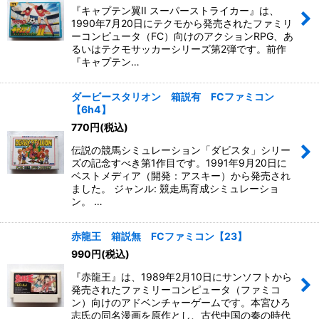
『キャプテン翼II スーパーストライカー』は、
1990年7月20日にテクモから発売されたファミリ
ーコンピュータ（FC）向けのアクションRPG、あ
るいはテクモサッカーシリーズ第2弾です。前作
『キャプテン…
ダービースタリオン 箱説有 FCファミコン
【6h4】
770
円
(税込)
伝説の競馬シミュレーション「ダビスタ」シリー
ズの記念すべき第1作目です。1991年9月20日に
ベストメディア（開発：アスキー）から発売され
ました。 ジャンル: 競走馬育成シミュレーショ
ン。 …
赤龍王 箱説無 FCファミコン【23】
990
円
(税込)
『赤龍王』は、1989年2月10日にサンソフトから
発売されたファミリーコンピュータ（ファミコ
ン）向けのアドベンチャーゲームです。本宮ひろ
志氏の同名漫画を原作とし、古代中国の秦の時代