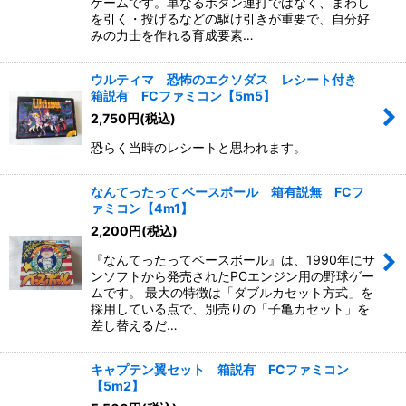
ゲームです。単なるボタン連打ではなく、まわし
を引く・投げるなどの駆け引きが重要で、自分好
みの力士を作れる育成要素…
ウルティマ 恐怖のエクソダス レシート付き
箱説有 FCファミコン【5m5】
2,750
円
(税込)
恐らく当時のレシートと思われます。
なんてったって ベースボール 箱有説無 FCフ
ァミコン【4m1】
2,200
円
(税込)
『なんてったってベースボール』は、1990年にサ
ンソフトから発売されたPCエンジン用の野球ゲー
ムです。 最大の特徴は「ダブルカセット方式」を
採用している点で、別売りの「子亀カセット」を
差し替えるだ…
キャプテン翼セット 箱説有 FCファミコン
【5m2】