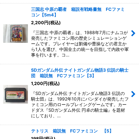
三国志 中原の覇者 箱説有戦略書無 FCファミ
コン【5m4】
2,200
円
(税込)
『三国志 中原の覇者』は、1988年7月にナムコが
発売したファミコン用の歴史シミュレーションゲ
ームです。プレイヤーは劉備や曹操などの君主か
ら1人を選び、中国全土の統一を目指して内政や軍
事を行います。コ…
SDガンダム外伝 ナイトガンダム物語3 伝説の騎士
団 箱説無 FCファミコン【3】
1,200
円
(税込)
『SDガンダム外伝 ナイトガンダム物語3 伝説の
騎士団』は、1992年10月にバンダイが発売したフ
ァミコン用のロールプレイングゲームです。カー
ドダス『SDガンダム外伝 円卓の騎士編』を題材
にしており、…
テトリス 箱説無 FCファミコン 【5】
198
円
(税込)