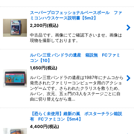
スーパープロフェッショナルベースボール ファ
ミコンハウスケース説明書【5m2】
2,200
円
(税込)
中古品です。画像にてご確認下さいませ。画像は
現物を撮影しております。
ルパン三世 パンドラの遺産 箱説無 FCファミ
コン【10】
1,650
円
(税込)
ルパン三世パンドラの遺産は1987年にナムコから
発売されたファミリーコンピュータ用のアクショ
ンゲームです。さらわれたクラリスを救うため、
ルパン、次元、五ェ門の3人をステージごとに自
由に切り替えながら進…
【恐らく未使用】維新の嵐 ポスターチラシ箱説
有 FCファミコン【5m4】
4,400
円
(税込)