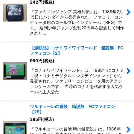
242
円
(税込)
『ファミコンジャンプ 英雄列伝』は、1989年2月
15日にバンダイから発売された、ファミリーコン
ピュータ用のロールプレイングゲーム（RPG）で
す。 週刊少年ジャンプ創刊20周年を記念して制作
された…
【減額品】コナミワイワイワールド 箱説無 FC
ファミコン【2】
990
円
(税込)
『コナミワイワイワールド』は、1988年にコナミ
（現・コナミデジタルエンタテインメント）から
発売された、ファミリーコンピュータ用のアクシ
ョンゲームです。 当時のコナミを代表する人気ゲ
ームの主人公た…
ワルキューレの冒険 箱説無 FCファミコン
【25】
385
円
(税込)
『ワルキューレの冒険 時の鍵伝説』は、1986年