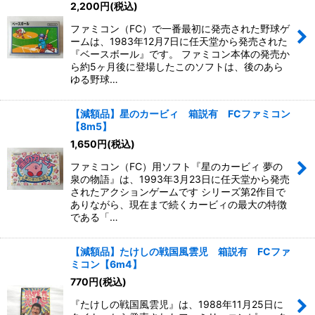
2,200
円
(税込)
ファミコン（FC）で一番最初に発売された野球ゲ
ームは、1983年12月7日に任天堂から発売された
『ベースボール』です。 ファミコン本体の発売か
ら約5ヶ月後に登場したこのソフトは、後のあら
ゆる野球…
【減額品】星のカービィ 箱説有 FCファミコン
【8m5】
1,650
円
(税込)
ファミコン（FC）用ソフト『星のカービィ 夢の
泉の物語』は、1993年3月23日に任天堂から発売
されたアクションゲームです シリーズ第2作目で
ありながら、現在まで続くカービィの最大の特徴
である「…
【減額品】たけしの戦国風雲児 箱説有 FCファ
ミコン【6m4】
770
円
(税込)
『たけしの戦国風雲児』は、1988年11月25日に