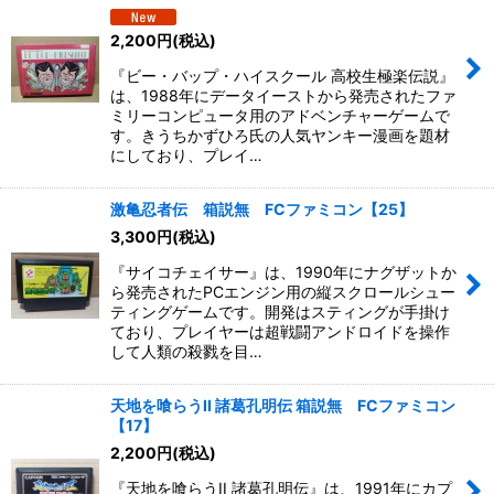
2,200
円
(税込)
絞り込む
『ビー・バップ・ハイスクール 高校生極楽伝説』
は、1988年にデータイーストから発売されたファ
ミリーコンピュータ用のアドベンチャーゲームで
す。きうちかずひろ氏の人気ヤンキー漫画を題材
にしており、プレイ…
激亀忍者伝 箱説無 FCファミコン【25】
3,300
円
(税込)
『サイコチェイサー』は、1990年にナグザットか
ら発売されたPCエンジン用の縦スクロールシュー
ティングゲームです。開発はスティングが手掛け
ており、プレイヤーは超戦闘アンドロイドを操作
して人類の殺戮を目…
天地を喰らうII 諸葛孔明伝 箱説無 FCファミコン
【17】
2,200
円
(税込)
『天地を喰らうII 諸葛孔明伝』は、1991年にカプ