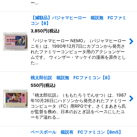
ー…
【減額品】パジャマヒーロー 箱説無 FCファミ
コン【8】
3,850
円
(税込)
『パジャマヒーロー NEMO』（パジャマヒーロー
ニモ）は、1990年12月7日にカプコンから発売さ
れたファミリーコンピュータ用のアクションゲー
ムです。 ウィンザー・マッケイの漫画を原作とし
た…
桃太郎伝説 箱説無 FCファミコン【8】
550
円
(税込)
『桃太郎伝説』（ももたろうでんせつ）は、1987
年10月26日にハドソンから発売されたファミリー
コンピュータ（FC）用RPGです。さくまあきら氏
が監督を務め、日本のおとぎ話をベースにしたユ
ーモア溢れる…
ベースボール 箱説有 FCファミコン【8m5】