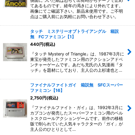
側面についた紙は恐らく出荷時からテープで止め
てあるものです。経年の渇きにより外れてます。
画像にてご確認下さい。新品未使用です。ご不明
点はご購入前にお気軽にお問い合わせ下さい。
タッチ ミステリーオブトライアングル 箱説
無 FCファミコン【1】
440
円
(税込)
『タッチ Mystery of Triangle』は、1987年3月に
東宝が発売したファミコン用のアクションアドベ
ンチャーゲームです。あだち充氏の人気漫画『タ
ッチ』を題材にしており、主人公の上杉達也と…
ファイナルファイトガイ 箱説無 SFCスーパー
ファミコン【16】
2,750
円
(税込)
『ファイナルファイト・ガイ』は、1992年3月に
カプコンが発売したスーパーファミコン用のベル
トスクロールアクションゲームです。前作の移植
版で削られていた人気キャラクターの「ガイ」が
主人公のひとりとして…