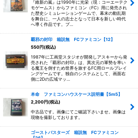
『維新の嵐』は1990年に光栄（現：コーエーテク
モゲームス）からファミコン（FC）用に発売され
た歴史シミュレーションゲームで、幕末の動乱期
を舞台に、一人の志士となって日本を新しい時代
へ導く作品です。プ…
覇邪の封印 箱説無 FCファミコン【12】
550
円
(税込)
1987年に工画堂スタジオが開発しアスキーから発
売された『覇邪の封印』は、異次元の軍勢を率い
る魔王を倒すため世界を旅するFC用ロールプレイ
ングゲームです。独自のシステムとして、画面右
側に2Dの広域マッ…
本命 ファミコンハウスケース説明書【5m5】
2,200
円
(税込)
中古品です。画像にてご確認下さいませ。画像は
現物を撮影しております。
ゴーストバスターズ 箱説無 FCファミコン
【26】