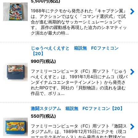
5,500
円
(税込)
1988年にテクモから発売された『キャプテン翼』
は、アクションではなく「コマンド選択式」で試
合が進む画期的なサッカーシミュレーションで
す。 原作の躍動感を再現した迫力のシネマティッ
ク演出が最大の特…
じゅうべえくえすと 箱説無 FCファミコン
【20】
990
円
(税込)
ファミリーコンピュータ（FC）用ソフト『じゅう
べえくえすと』は、1991年1月4日にナムコ（現バ
ンダイナムコエンターテインメント）から発売さ
れたRPGです。同社の『貝獣物語』の流れを汲む
作品で、ボリュ…
激闘スタジアム 箱説無 FCファミコン【20】
550
円
(税込)
ファミリーコンピュータ（FC）用ソフト『激闘ス
タジアム!!』は、1989年12月15日にテクモ（現コ
ーエーテクモゲームス）から発売された野球ゲー