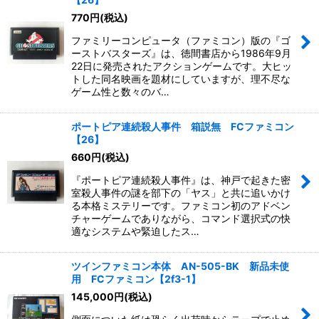
770
円
(税込)
ファミリーコンピュータ（ファミコン）版の『ゴ
ーストバスターズ』は、徳間書店から1986年9月
22日に発売されたアクションゲームです。大ヒッ
トした同名映画を題材にしていますが、理不尽な
ゲーム性と数々のバ…
ポートピア連続殺人事件 箱説無 FCファミコン
【26】
660
円
(税込)
『ポートピア連続殺人事件』は、神戸で起きた密
室殺人事件の謎を部下の「ヤス」と共に追いかけ
る本格ミステリーです。ファミコン初のアドベン
チャーゲームでありながら、コマンド選択式の快
適なシステムや緊迫したス…
ツインファミコン本体 AN-505-BK 新品未使
用 FCファミコン【2f3-1】
145,000
円
(税込)