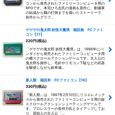
コンから発売されたファミリーコンピュータ用の
RPGです。本宮ひろ志氏の漫画を原作に、劉備軍
の結成から魏の打倒までを描いたストーリーで、
前作からグラフ…
ゲゲゲの鬼太郎 妖怪大魔境 箱説無 FCファミ
コン【17】
220
円
(税込)
『ゲゲゲの鬼太郎 妖怪大魔境』は、1986年にバ
ンダイから発売されたファミリーコンピュータ用
の横スクロールアクションゲームです。主人公の
鬼太郎を操作し、毛針やリモコン下駄などの武器
を駆使しながら妖奇城…
新人類 箱説有 FCファミコン【16】
330
円
(税込)
『新人類』は、1987年2月10日にリコエレメック
スから発売されたファミリーコンピュータ用の縦
スクロールアクションシューティングゲームで
す。プロレスラーの長州力氏とタイアップしてお
り、原始人の主人公「…