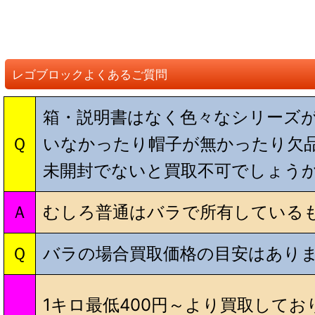
レゴブロックよくあるご質問
箱・説明書はなく色々なシリーズ
Ｑ
いなかったり帽子が無かったり欠
未開封でないと買取不可でしょう
Ａ
むしろ普通はバラで所有している
Ｑ
バラの場合買取価格の目安はあり
1キロ最低400円～より買取して