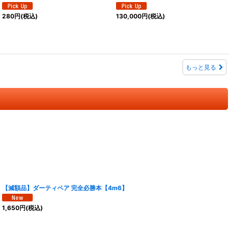
280
円
(税込)
130,000
円
(税込)
もっと見る
【減額品】ダーティペア 完全必勝本【4m6】
1,650
円
(税込)