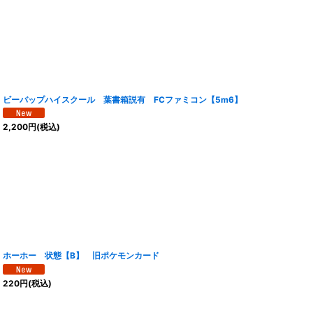
ビーバップハイスクール 葉書箱説有 FCファミコン【5m6】
2,200
円
(税込)
ホーホー 状態【B】 旧ポケモンカード
220
円
(税込)