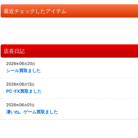
最近チェックしたアイテム
店長日記
2026
06
20
年
月
日
シール買取ました
2026
06
13
年
月
日
PC-FX買取ました
2026
06
01
年
月
日
凄いね。ゲーム買取ました