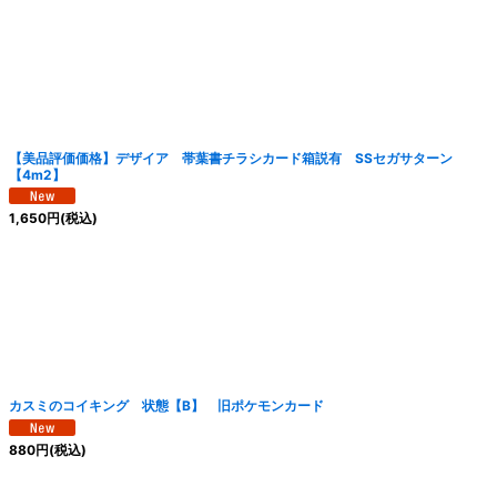
【美品評価価格】デザイア 帯葉書チラシカード箱説有 SSセガサターン
【4m2】
1,650
円
(税込)
カスミのコイキング 状態【B】 旧ポケモンカード
880
円
(税込)