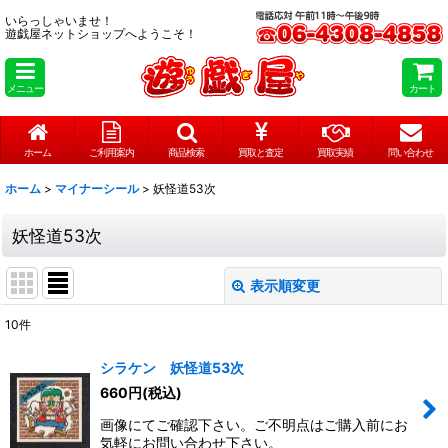
いらっしゃいませ！
遊戯屋ネットショップへようこそ！
メニュー
カート
ホーム
ご利用案内
商品検索
買取と査定
買取実績
問い合わせ
ホーム
>
マイナーシール
>
妖怪道53次
妖怪道53次
表示順変更
閉じる
10
件
表示数
:
シラケン 妖怪道53次
在庫あり
660
円
(税込)
画像にてご確認下さい。ご不明点はご購入前にお
並び順
:
気軽にお問い合わせ下さい。