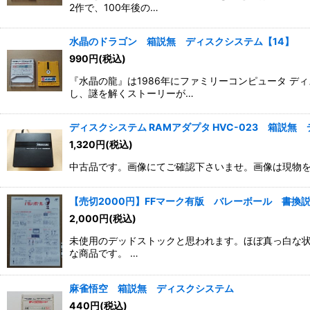
2作で、100年後の…
水晶のドラゴン 箱説無 ディスクシステム【14】
990
円
(税込)
『水晶の龍』は1986年にファミリーコンピュータ 
し、謎を解くストーリーが…
ディスクシステム RAMアダプタ HVC-023 箱説無
1,320
円
(税込)
中古品です。画像にてご確認下さいませ。画像は現物
【売切2000円】FFマーク有版 バレーボール 書換
2,000
円
(税込)
未使用のデッドストックと思われます。ほぼ真っ白な状
な商品です。 …
麻雀悟空 箱説無 ディスクシステム
440
円
(税込)