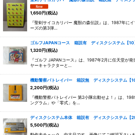
並び順
:
1,650
円
(税込)
『聖剣サイコカリバー 魔獣の森伝説』は、1987年にイ
ーズの第3弾…
ゴルフJAPANコース 箱説有 ディスクシステム【10
1,320
円
(税込)
『ゴルフ JAPANコース』は、1987年2月に任天
ヤーキャラクターと…
機動警察パトレイバー 箱説無 ディスクシステム【1
2,200
円
(税込)
『機動警察パトレイバー 第2小隊出動せよ！』は、1
ングラム」や「零式」を…
ディスクシステム本体 箱説有 ディスクシステム【2f
5,500
円
(税込)
動作未チェック。中古品です。画像にてご確認下さい