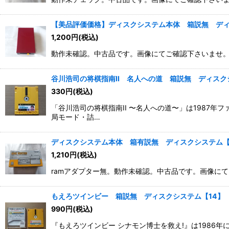
【美品評価価格】ディスクシステム本体 箱説無 ディ
1,200
円
(税込)
動作未確認。中古品です。画像にてご確認下さいませ
谷川浩司の将棋指南II 名人への道 箱説無 ディスク
330
円
(税込)
「谷川浩司の将棋指南II 〜名人への道〜」は1987年
局モード・詰…
ディスクシステム本体 箱有説無 ディスクシステム【2
1,210
円
(税込)
ramアダプター無。動作未確認。中古品です。画像に
もえろツインビー 箱説無 ディスクシステム【14】
990
円
(税込)
『もえろツインビー シナモン博士を救え!』は198