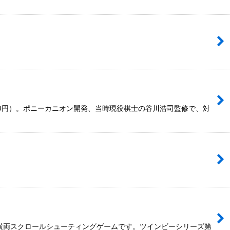
000円）。ポニーカニオン開発、当時現役棋士の谷川浩司監修で、対
縦横両スクロールシューティングゲームです。ツインビーシリーズ第