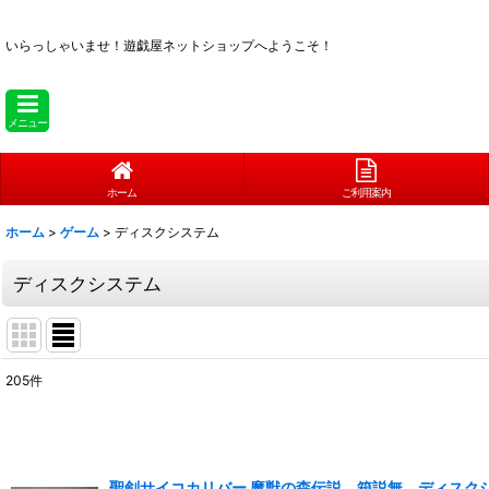
いらっしゃいませ！
遊戯屋ネットショップへようこそ！
メニュー
ホーム
ご利用案内
ホーム
>
ゲーム
>
ディスクシステム
ディスクシステム
205
件
表示数
:
在庫あり
聖剣サイコカリバー 魔獣の森伝説 箱説無 ディスクシ