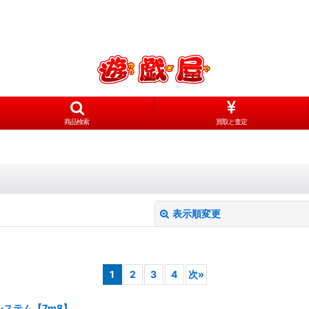
商品検索
買取と査定
表示順変更
1
2
3
4
次
»
ステム【7m8】