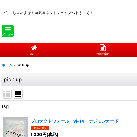
いらっしゃいませ！
遊戯屋ネットショップへようこそ！
メニュー
ホーム
ご利用案内
ホーム
>
pick up
pick up
13
件
表示数
:
プロテクトウォール vj-14 デジモンカード
在庫あり
1,320
円
(税込)