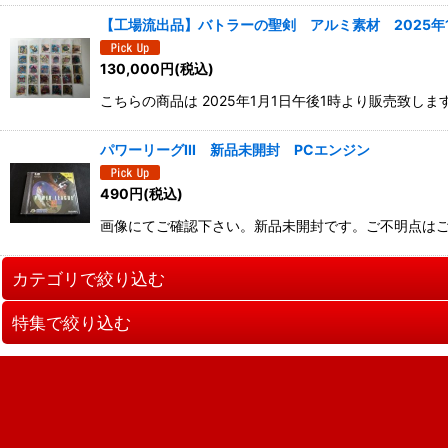
【工場流出品】バトラーの聖剣 アルミ素材 2025年1
130,000
円
(税込)
こちらの商品は 2025年1月1日午後1時より販売致し
パワーリーグIII 新品未開封 PCエンジン
490
円
(税込)
画像にてご確認下さい。新品未開封です。ご不明点は
カテゴリで絞り込む
特集で絞り込む
スリーブ
状態SSシール
あ行
旧ビックリマン（ヘッドチョコ版）