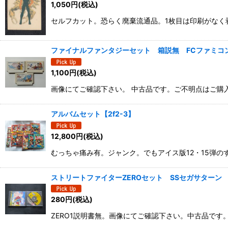
1,050
円
(税込)
セルフカット。恐らく廃棄流通品。1枚目は印刷がなく
ファイナルファンタジーセット 箱説無 FCファミコン
1,100
円
(税込)
画像にてご確認下さい。 中古品です。ご不明点はご
アルバムセット【2f2-3】
12,800
円
(税込)
むっちゃ痛み有。ジャンク。でもアイス版12・15弾
ストリートファイターZEROセット SSセガサターン
280
円
(税込)
ZERO1説明書無。画像にてご確認下さい。中古品で