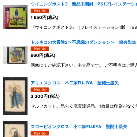
ウイニングポスト3 新品未開封 PS1プレイステーショ
1,650
円
(税込)
『ウイニングポスト3』（プレイステーション1版、19
トルネコの大冒険2〜不思議のダンジョン〜 箱有説無 
660
円
(税込)
画像にてご確認下さい。中古品です。 ご不明点はご購
アリエスクロス 不二家FUJIYA 聖闘士星矢
3,300
円
(税込)
セルフカット。恐らく廃棄流通品。1枚目は印刷がなく
スコーピオンクロス 不二家FUJIYA 聖闘士星矢