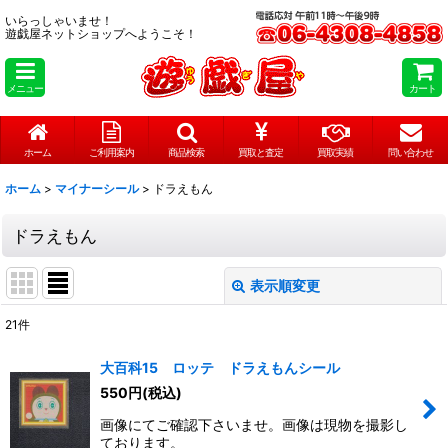
いらっしゃいませ！
遊戯屋ネットショップへようこそ！
メニュー
カート
ホーム
ご利用案内
商品検索
買取と査定
買取実績
問い合わせ
ホーム
>
マイナーシール
>
ドラえもん
ドラえもん
表示順変更
閉じる
21
件
表示数
:
大百科15 ロッテ ドラえもんシール
在庫あり
550
円
(税込)
画像にてご確認下さいませ。画像は現物を撮影し
並び順
:
ております。