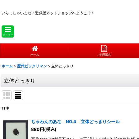
いらっしゃいませ！
遊戯屋ネットショップへようこそ！
メニュー
ホーム
ご利用案内
ホーム
>
歴代ビックリマン
>
立体どっきり
立体どっきり
11
件
表示数
:
ちゃわんのあな NO.4 立体どっきりシール
在庫あり
880
円
(税込)