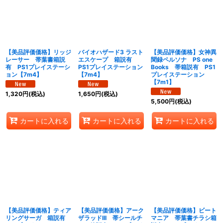
【美品評価価格】リッジ
バイオハザード3 ラスト
【美品評価価格】女神異
レーサー 帯葉書箱説
エスケープ 箱説有
聞録ペルソナ PS one
有 PS1プレイステーシ
PS1プレイステーション
Books 帯箱説有 PS1
ョン【7m4】
【7m4】
プレイステーション
【7m1】
1,320
円
(税込)
1,650
円
(税込)
5,500
円
(税込)
カートに入れる
カートに入れる
カートに入れる
【美品評価価格】ティア
【美品評価価格】アーク
【美品評価価格】ビート
リングサーガ 箱説有
ザラッドIII 帯シールチ
マニア 帯葉書チラシ箱