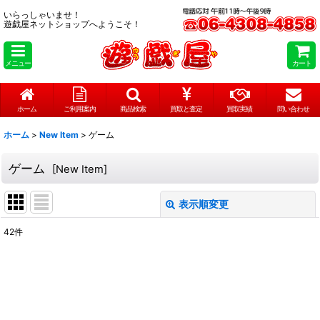
いらっしゃいませ！
遊戯屋ネットショップへようこそ！
メニュー
カート
ホーム
ご利用案内
商品検索
買取と査定
買取実績
問い合わせ
ホーム
>
New Item
>
ゲーム
ゲーム
[
New Item
]
表示順変更
閉じる
42
件
サブカテゴリ
:
表示数
:
在庫あり