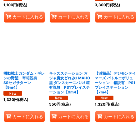
1,100
円
(税込)
3,300
円
(税込)
カートに入れる
カートに入れる
カートに入れる
機動戦士ガンダム・ギレ
キッズステーション お
【減額品】デジモンテイ
ンの野望 帯箱説有
ジャ魔女どれみ♯ MAHO
マーズ バトルエボリュ
SSセガサターン
堂 ダンスカーニバル! 箱
ーション 箱説有 PS1
【9m4】
有説無 PS1プレイステ
プレイステーション
ーション【9m4】
【7m4】
1,320
円
(税込)
550
円
(税込)
1,320
円
(税込)
カートに入れる
カートに入れる
カートに入れる