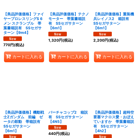
【美品評価価格】ファイ
【美品評価価格】テクノ
【美品評価価格】重装機
ヤープロレスリングS 6
モーター 帯葉書箱説
兵レイノス2 箱説有
メン スクランブル 帯
有 SSセガサターン
SSセガサターン
葉書箱説有 SSセガサ
【6m1】
【6m1】
ターン【9m4】
1,320
円
(税込)
2,200
円
(税込)
770
円
(税込)
カートに入れる
カートに入れる
カートに入れる
【美品評価価格】機動戦
バーチャコップ2 箱説
【美品評価価格】超時空
士Zガンダム 前編 ゼ
有 SSセガサターン
要塞マクロス愛・おぼえ
ータの鼓動 帯箱説有
【4N5】
ていますか 帯葉書箱説
SSセガサターン
有 SSセガサターン
【6m1】
【4h2】
440
円
(税込)