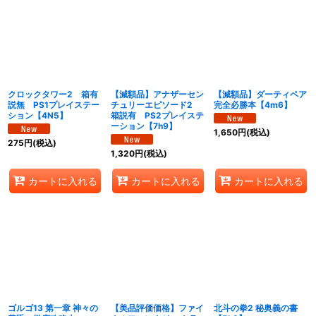
クロックタワー2 箱有
【減額品】アナザーセン
【減額品】ダーティペア
説無 PS1プレイステー
チュリーエピソード2
完全必勝本【4m6】
ション【4N5】
箱説有 PS2プレイステ
ーション【7h9】
1,650
円
(税込)
275
円
(税込)
1,320
円
(税込)
カートに入れる
カートに入れる
カートに入れる
ゴルゴ13 第一章 神々の
【美品評価価格】ファイ
北斗の拳2 秘奥義の書