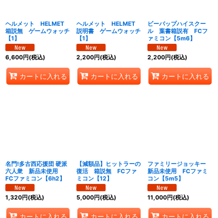
並び順
:
ヘルメット HELMET
ヘルメット HELMET
ビーバップハイスクー
箱説無 ゲームウォッチ
説明書 ゲームウォッチ
ル 葉書箱説有 FCフ
【1】
【1】
ァミコン【5m6】
絞り込む
6,600
円
(税込)
2,200
円
(税込)
2,200
円
(税込)
カートに入れる
カートに入れる
カートに入れる
名門!多古西応援団 硬派
【減額品】ヒットラーの
ファミリージョッキー
六人衆 新品未使用
復活 箱説無 FCファ
新品未使用 FCファミ
FCファミコン【6h2】
ミコン【12】
コン【5m5】
1,320
円
(税込)
5,000
円
(税込)
11,000
円
(税込)
カートに入れる
カートに入れる
カートに入れる