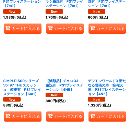
PS1プレイステーション
ラシ箱説有 PS1プレイ
説有 PS1プレイステー
【7m1】
ステーション【7m1】
ション【7m1】
1,980
円
(税込)
1,760
円
(税込)
660
円
(税込)
カートに入れる
カートに入れる
カートに入れる
SIMPLE1500シリーズ
【減額品】チョロQ3
デジモンワールド3 新た
Vol.97 THE スカッシ
箱説有 PS1プレイステ
なる冒険の扉 箱有説
ュ 箱説有 PS1プレイ
ーション【4N5】
無 PS1プレイステーシ
ステーション【6m1】
ョン【4N5】
880
円
(税込)
880
円
(税込)
1,320
円
(税込)
カートに入れる
カートに入れる
カートに入れる