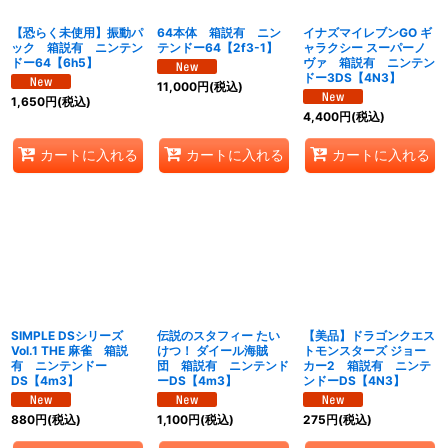
【恐らく未使用】振動パ
64本体 箱説有 ニン
イナズマイレブンGO ギ
ック 箱説有 ニンテン
テンドー64【2f3-1】
ャラクシー スーパーノ
ドー64【6h5】
ヴァ 箱説有 ニンテン
ドー3DS【4N3】
11,000
円
(税込)
1,650
円
(税込)
4,400
円
(税込)
カートに入れる
カートに入れる
カートに入れる
SIMPLE DSシリーズ
伝説のスタフィー たい
【美品】ドラゴンクエス
Vol.1 THE 麻雀 箱説
けつ！ ダイール海賊
トモンスターズ ジョー
有 ニンテンドー
団 箱説有 ニンテンド
カー2 箱説有 ニンテ
DS【4m3】
ーDS【4m3】
ンドーDS【4N3】
880
円
(税込)
1,100
円
(税込)
275
円
(税込)