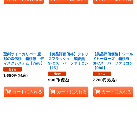
聖剣サイコカリバー 魔
【美品評価価格】テトリ
【美品評価価格】ワール
獣の森伝説 箱説無 デ
スフラッシュ 箱説無
ドヒーローズ 箱説有
ィスクシステム【7m8】
SFCスーパーファミコン
SFCスーパーファミコン
【15】
【9h6】
1,650
円
(税込)
990
円
(税込)
7,700
円
(税込)
カートに入れる
カートに入れる
カートに入れる