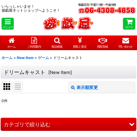
いらっしゃいませ！
遊戯屋ネットショップへようこそ！
メニュー
カート
ホーム
ご利用案内
商品検索
買取と査定
買取実績
問い合わせ
ホーム
>
New Item
>
ゲーム
>
ドリームキャスト
ドリームキャスト
[
New Item
]
表示順変更
閉じる
0
件
表示数
:
在庫あり
カテゴリで絞り込む
並び順
: