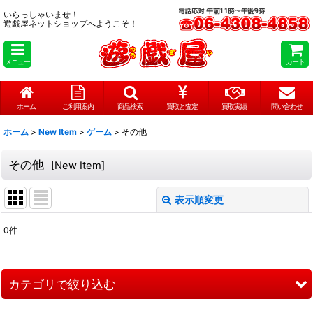
いらっしゃいませ！
遊戯屋ネットショップへようこそ！
メニュー
カート
ホーム
ご利用案内
商品検索
買取と査定
買取実績
問い合わせ
ホーム
>
New Item
>
ゲーム
>
その他
その他
[
New Item
]
表示順変更
閉じる
0
件
表示数
:
在庫あり
カテゴリで絞り込む
並び順
: