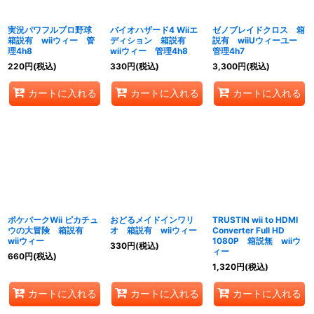
実況パワフルプロ野球
バイオハザード4 Wiiエ
ゼノブレイドクロス 箱
箱説有 wiiウィー 管
ディション 箱説有
説有 wiiUウィーユー
理4h8
wiiウィー 管理4h8
管理4h7
220
円
(税込)
330
円
(税込)
3,300
円
(税込)
カートに入れる
カートに入れる
カートに入れる
ポケパークWii ピカチュ
おどるメイドインワリ
TRUSTIN wii to HDMI
ウの大冒険 箱説有
オ 箱説有 wiiウィー
Converter Full HD
wiiウィー
1080P 箱説無 wiiウ
330
円
(税込)
ィー
660
円
(税込)
1,320
円
(税込)
カートに入れる
カートに入れる
カートに入れる