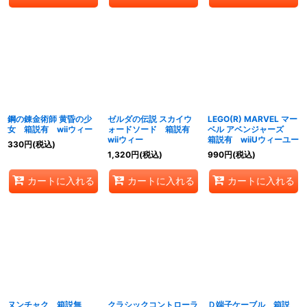
鋼の錬金術師 黄昏の少
ゼルダの伝説 スカイウ
LEGO(R) MARVEL マー
女 箱説有 wiiウィー
ォードソード 箱説有
ベル アベンジャーズ
wiiウィー
箱説有 wiiUウィーユー
330
円
(税込)
1,320
円
(税込)
990
円
(税込)
カートに入れる
カートに入れる
カートに入れる
ヌンチャク 箱説無
クラシックコントローラ
Ｄ端子ケーブル 箱説