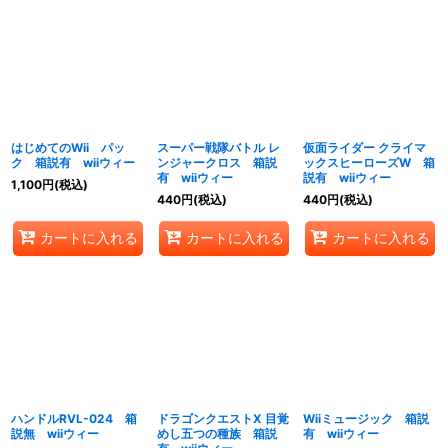
はじめてのWii パッ
スーパー戦隊バトル レ
仮面ライダー クライマ
ク 箱説有 wiiウィー
ンジャークロス 箱説
ックスヒーローズW 箱
有 wiiウィー
説有 wiiウィー
1,100
円
(税込)
440
円
(税込)
440
円
(税込)
カートに入れる
カートに入れる
カートに入れる
ハンドルRVL-024 箱
ドラゴンクエストX 目覚
Wiiミュージック 箱説
説無 wiiウィー
めし五つの種族 箱説
有 wiiウィー