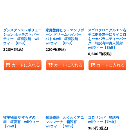
絞り込む
ダンスダンスレボリュー
家庭教師ヒットマンリボ
スゴロクロニクル★〜右
ション ホッテストパー
ーン ドリームハイパー
手に剣を左手にサイコロ
ティー 箱有説無 wii
バトルwii 箱有説無
を〜★バラエティーパッ
ウィー【6h8】
wiiウィー【6h8】
ク 箱説有中身未開封
wiiウィー【8h5】
220
円
(税込)
220
円
(税込)
6,600
円
(税込)
カートに入れる
カートに入れる
カートに入れる
牧場物語 やすらぎの
牧場物語 わくわくアニ
コロリンパ 箱説有
樹 箱説有 wiiウィー
マルマーチ 箱説有
wiiウィー【7m9】
【7m9】
wiiウィー【7m9】
385
円
(税込)