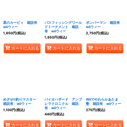
星のカービィ 箱説有
バスフィッシングワール
ボンバーマン 箱説有
wiiウィー
ドトーナメント 箱説
wiiウィー
有 wiiウィー
1,650
円
(税込)
2,750
円
(税込)
1,650
円
(税込)
カートに入れる
カートに入れる
カートに入れる
めざせ!!釣りマスター
バイオハザード アンブ
Wiiでやわらかあたま
箱説有 wiiウィー
レラクロニクル 箱説
塾 箱説有 wiiウィー
有 wiiウィー
1,100
円
(税込)
275
円
(税込)
440
円
(税込)
カートに入れる
カートに入れる
カートに入れる