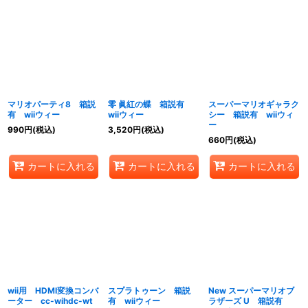
マリオパーティ8 箱説
零 眞紅の蝶 箱説有
スーパーマリオギャラク
有 wiiウィー
wiiウィー
シー 箱説有 wiiウィ
ー
990
円
(税込)
3,520
円
(税込)
660
円
(税込)
カートに入れる
カートに入れる
カートに入れる
wii用 HDMI変換コンバ
スプラトゥーン 箱説
New スーパーマリオブ
ーター cc-wihdc-wt
有 wiiウィー
ラザーズ U 箱説有