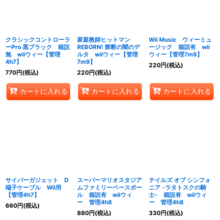
クラシックコントローラ
家庭教師ヒットマン
Wii Music ウィーミュ
ーPro 黒ブラック 箱説
REBORN! 禁断の闇のデ
ージック 箱説有 wii
無 wiiウィー【管理
ルタ wiiウィー【管理
ウィー【管理7m9】
4h7】
7m9】
220
円
(税込)
770
円
(税込)
220
円
(税込)
カートに入れる
カートに入れる
カートに入れる
サイバーガジェット D
スーパーマリオスタジア
テイルズ オブ シンフォ
端子ケーブル Wii用
ムファミリーベースボー
ニア -ラタトスクの騎
【管理4h7】
ル 箱説有 wiiウィ
士- 箱説有 wiiウィ
ー 管理4h8
ー 管理4h8
660
円
(税込)
880
円
(税込)
330
円
(税込)