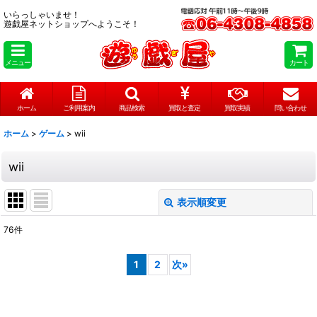
いらっしゃいませ！
遊戯屋ネットショップへようこそ！
メニュー
カート
ホーム
ご利用案内
商品検索
買取と査定
買取実績
問い合わせ
ホーム
>
ゲーム
>
wii
wii
表示順変更
閉じる
76
件
表示数
:
1
2
次
»
在庫あり
並び順
: