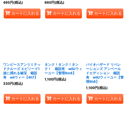
495
円
(税込)
660
円
(税込)
カートに入れる
カートに入れる
カートに入れる
ワンピースアンリミテッ
タンク！タンク！タン
バイオハザード リベレ
ドクルーズ エピソード1
ク！ 箱説有 wiiUウィ
ーションズ アンベール
波に揺れる秘宝 箱説
ーユー【管理8m8】
ドエディション 箱説
有 wiiウィー【4h7】
有 wiiUウィーユー【管
1,100
円
(税込)
理6h8】
330
円
(税込)
1,100
円
(税込)
カートに入れる
カートに入れる
カートに入れる