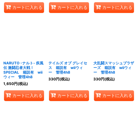
カートに入れる
カートに入れる
カートに入れる
NARUTO -ナルト- 疾風
テイルズ オブ グレイセ
大乱闘スマッシュブラザ
伝 激闘忍者大戦！
ス 箱説有 wiiウィ
ーズ 箱説有 wiiウィ
SPECIAL 箱説有 wii
ー 管理4h8
ー 管理4h8
ウィー 管理4h8
330
円
(税込)
330
円
(税込)
1,650
円
(税込)
カートに入れる
カートに入れる
カートに入れる