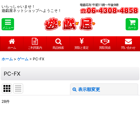
いらっしゃいませ！
遊戯屋ネットショップへようこそ！
メニュー
カート
ホーム
ご利用案内
商品検索
買取と査定
買取実績
問い合わせ
ホーム
>
ゲーム
>
PC-FX
PC-FX
表示順変更
閉じる
28
件
表示数
:
在庫あり
並び順
: