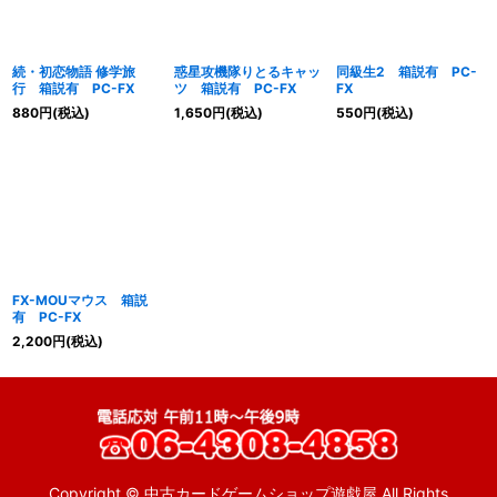
続・初恋物語 修学旅
惑星攻機隊りとるキャッ
同級生2 箱説有 PC-
行 箱説有 PC-FX
ツ 箱説有 PC-FX
FX
880
円
(税込)
1,650
円
(税込)
550
円
(税込)
FX-MOUマウス 箱説
有 PC-FX
2,200
円
(税込)
Copyright © 中古カードゲームショップ遊戯屋 All Rights