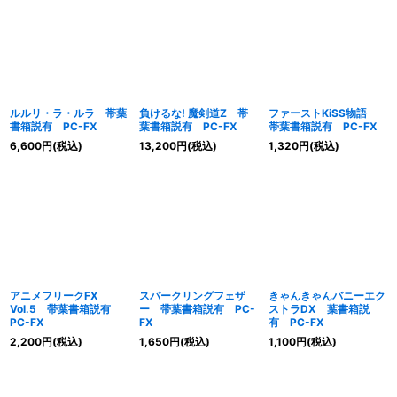
ルルリ・ラ・ルラ 帯葉
負けるな! 魔剣道Z 帯
ファーストKiSS物語
書箱説有 PC-FX
葉書箱説有 PC-FX
帯葉書箱説有 PC-FX
6,600
円
(税込)
13,200
円
(税込)
1,320
円
(税込)
アニメフリークFX
スパークリングフェザ
きゃんきゃんバニーエク
Vol.5 帯葉書箱説有
ー 帯葉書箱説有 PC-
ストラDX 葉書箱説
PC-FX
FX
有 PC-FX
2,200
円
(税込)
1,650
円
(税込)
1,100
円
(税込)