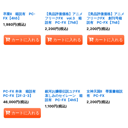
絞り込む
卒業II 箱説有 PC-
【美品評価価格】アニメ
【美品評価価格】アニメ
FX【4h5】
フリークFX vol.3 箱
フリークFX 創刊号箱
説有 PC-FX【7h8】
説有 PC-FX【7h8】
1,980
円
(税込)
2,200
円
(税込)
2,200
円
(税込)
カートに入れる
カートに入れる
カートに入れる
PC-FX 本体 箱説有
銀河お嬢様伝説ユナFX
女神天国II 帯葉書箱説
PC-FX【2f-2-3】
哀しみのセイレーン 箱
有 PC-FX
説有 PC-FX【4h5】
46,000
円
(税込)
2,200
円
(税込)
1,100
円
(税込)
カートに入れる