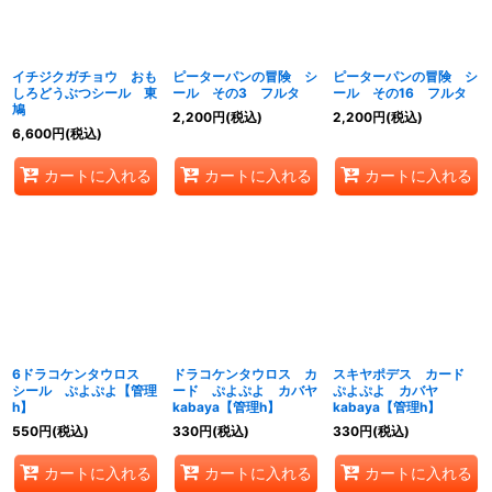
イチジクガチョウ おも
ピーターパンの冒険 シ
ピーターパンの冒険 シ
しろどうぶつシール 東
ール その3 フルタ
ール その16 フルタ
鳩
2,200
円
(税込)
2,200
円
(税込)
6,600
円
(税込)
カートに入れる
カートに入れる
カートに入れる
6ドラコケンタウロス
ドラコケンタウロス カ
スキヤポデス カード
シール ぷよぷよ【管理
ード ぷよぷよ カバヤ
ぷよぷよ カバヤ
h】
kabaya【管理h】
kabaya【管理h】
550
円
(税込)
330
円
(税込)
330
円
(税込)
カートに入れる
カートに入れる
カートに入れる