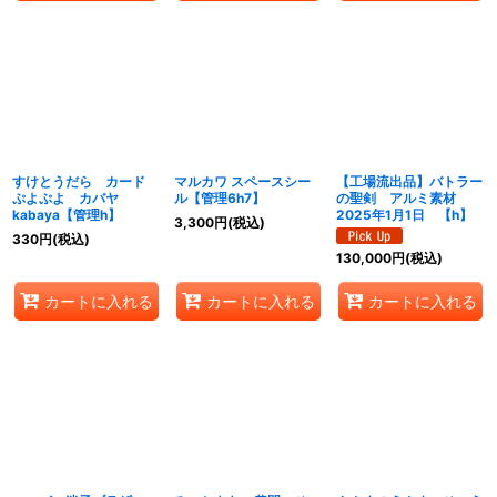
すけとうだら カード
マルカワ スペースシー
【工場流出品】バトラー
ぷよぷよ カバヤ
ル【管理6h7】
の聖剣 アルミ素材
kabaya【管理h】
2025年1月1日 【h】
3,300
円
(税込)
330
円
(税込)
130,000
円
(税込)
カートに入れる
カートに入れる
カートに入れる