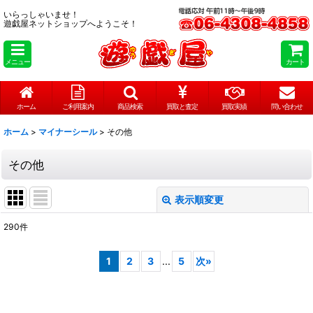
いらっしゃいませ！
遊戯屋ネットショップへようこそ！
メニュー
カート
ホーム
ご利用案内
商品検索
買取と査定
買取実績
問い合わせ
ホーム
>
マイナーシール
>
その他
その他
表示順変更
閉じる
290
件
表示数
:
1
2
3
...
5
次
»
在庫あり
並び順
: