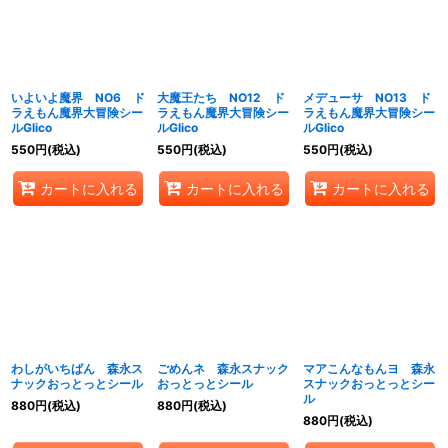
いよいよ魔界 NO6 ド
大魔王たち NO12 ド
メデューサ NO13 ド
ラえもん魔界大冒険シー
ラえもん魔界大冒険シー
ラえもん魔界大冒険シー
ルGlico
ルGlico
ルGlico
550
円
(税込)
550
円
(税込)
550
円
(税込)
カートに入れる
カートに入れる
カートに入れる
わしがいちばん 森永ス
ごめんネ 森永スナック
マアこんなもんヨ 森永
ナックおっとっとシール
おっとっとシール
スナックおっとっとシー
ル
880
円
(税込)
880
円
(税込)
880
円
(税込)