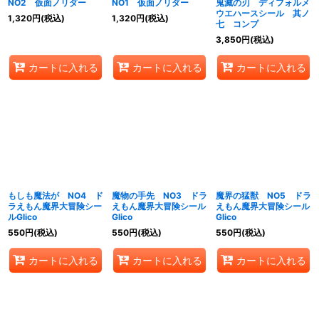
NO2 仮面ノリダー
NO1 仮面ノリダー
鬼滅の刃 ディフォルメ
ウエハースシール 其ノ
1,320
円
(税込)
1,320
円
(税込)
七 コンプ
3,850
円
(税込)
カートに入れる
カートに入れる
カートに入れる
もしも魔法が NO4 ド
魔物の手先 NO3 ドラ
魔界の猛獣 NO5 ドラ
ラえもん魔界大冒険シー
えもん魔界大冒険シール
えもん魔界大冒険シール
ルGlico
Glico
Glico
550
円
(税込)
550
円
(税込)
550
円
(税込)
カートに入れる
カートに入れる
カートに入れる