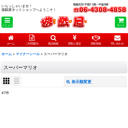
いらっしゃいませ！
遊戯屋ネットショップへようこそ！
メニュー
カート
ホーム
ご利用案内
商品検索
買取と査定
買取実績
問い合わせ
ホーム
>
マイナーシール
>
スーパーマリオ
スーパーマリオ
表示順変更
閉じる
47
件
表示数
:
在庫あり
並び順
: