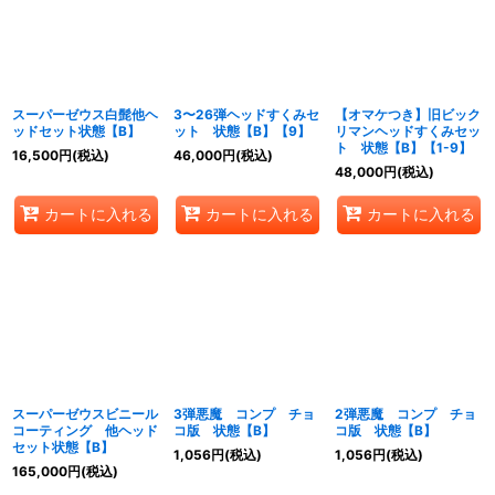
並び順
:
絞り込む
スーパーゼウス白髭他ヘ
3〜26弾ヘッドすくみセ
【オマケつき】旧ビック
ッドセット状態【B】
ット 状態【B】【9】
リマンヘッドすくみセッ
ト 状態【B】【1-9】
16,500
円
(税込)
46,000
円
(税込)
48,000
円
(税込)
カートに入れる
カートに入れる
カートに入れる
スーパーゼウスビニール
3弾悪魔 コンプ チョ
2弾悪魔 コンプ チョ
コーティング 他ヘッド
コ版 状態【B】
コ版 状態【B】
セット状態【B】
1,056
円
(税込)
1,056
円
(税込)
165,000
円
(税込)