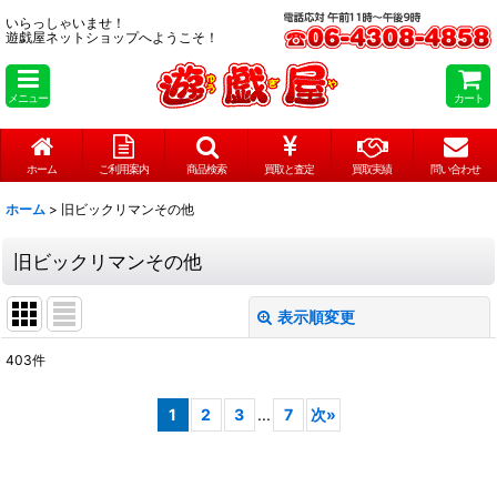
いらっしゃいませ！
遊戯屋ネットショップへようこそ！
メニュー
カート
ホーム
ご利用案内
商品検索
買取と査定
買取実績
問い合わせ
ホーム
>
旧ビックリマンその他
旧ビックリマンその他
表示順変更
閉じる
403
件
サブカテゴリ
:
1
2
3
...
7
次
»
表示数
:
在庫あり