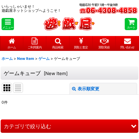
いらっしゃいませ！
遊戯屋ネットショップへようこそ！
メニュー
カート
ホーム
ご利用案内
商品検索
買取と査定
買取実績
問い合わせ
ホーム
>
New Item
>
ゲーム
>
ゲームキューブ
ゲームキューブ
[
New Item
]
表示順変更
閉じる
0
件
表示数
:
在庫あり
カテゴリで絞り込む
並び順
: