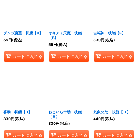
ダンプ魔重 状態【B】
オキアミ天魔 状態
吉福神 状態【B】
【B】
55
円
(税込)
330
円
(税込)
55
円
(税込)
カートに入れる
カートに入れる
カートに入れる
審助 状態【B】
ねこいら牛助 状態
気象の助 状態【Ｂ】
【Ｂ】
330
円
(税込)
440
円
(税込)
330
円
(税込)
カートに入れる
カートに入れる
カートに入れる