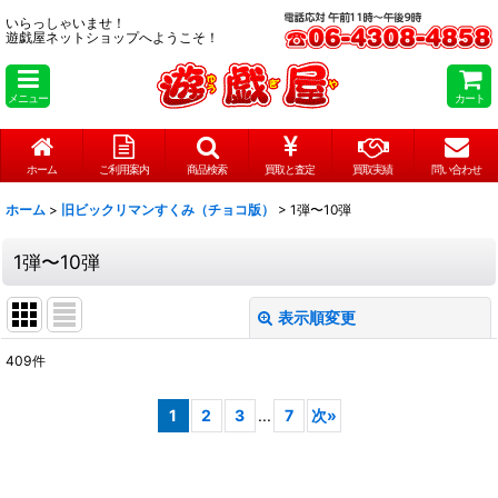
いらっしゃいませ！
遊戯屋ネットショップへようこそ！
メニュー
カート
ホーム
ご利用案内
商品検索
買取と査定
買取実績
問い合わせ
ホーム
>
旧ビックリマンすくみ（チョコ版）
>
1弾〜10弾
1弾〜10弾
表示順変更
閉じる
409
件
表示数
:
1
2
3
...
7
次
»
在庫あり
並び順
: