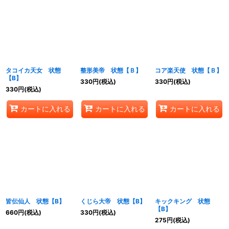
タコイカ天女 状態
整形美帝 状態【Ｂ】
コア楽天使 状態【Ｂ】
【B】
330
円
(税込)
330
円
(税込)
330
円
(税込)
カートに入れる
カートに入れる
カートに入れる
皆伝仙人 状態【B】
くじら大帝 状態【B】
キックキング 状態
【B】
660
円
(税込)
330
円
(税込)
275
円
(税込)