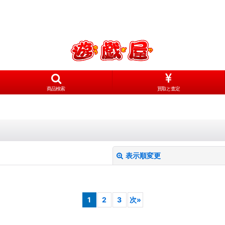
商品検索
買取と査定
表示順変更
1
2
3
次
»