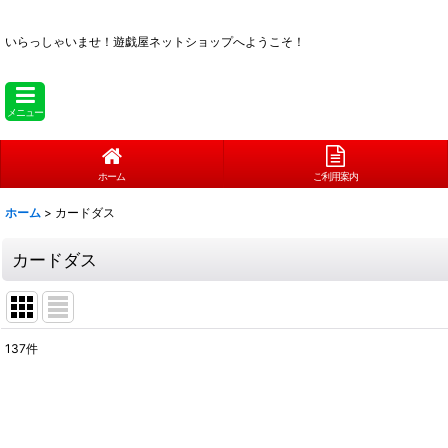
いらっしゃいませ！
遊戯屋ネットショップへようこそ！
メニュー
ホーム
ご利用案内
ホーム
>
カードダス
カードダス
137
件
サブカテゴリ
:
表示数
: