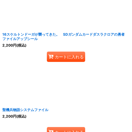
16スケルトンドーガが襲ってきた。 SDガンダムカードダスラクロアの勇者
ファイルアップシール
2,200
円
(税込)
カートに入れる
聖機兵物語システムファイル
2,200
円
(税込)