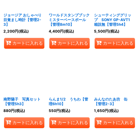
絞り込む
ジョージア おしゃべり
ワールドスタンプブック
シューティンググリッ
目覚まし時計【管理2-
ミスターベースボール
プ SONY GP-AVT1
3】
【管理8m10】
箱説無【管理5h4】
2,200
円
(税込)
4,400
円
(税込)
5,500
円
(税込)
カートに入れる
カートに入れる
カートに入れる
南野陽子 写真セット
らんま1/2 うちわ【管
みんなのたあ坊 缶
【管理5h3】
理6h10】
【管理2-3】
880
円
(税込)
550
円
(税込)
1,650
円
(税込)
カートに入れる
カートに入れる
カートに入れる