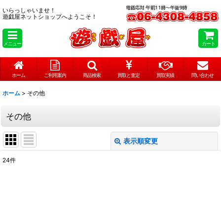
いらっしゃいませ！
遊戯屋ネットショップへようこそ！
メニュー
カート
ホーム
ご利用案内
商品検索
買取と査定
買取実績
問い合わせ
ホーム
>
その他
その他
表示順変更
閉じる
24
件
表示数
:
在庫あり
並び順
: