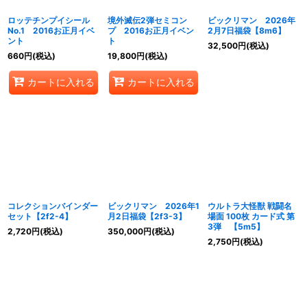
ロッテチンプイシール
境外滅伝2弾セミコン
ビックリマン 2026年
No.1 2016お正月イベ
プ 2016お正月イベン
2月7日福袋【8m6】
ント
ト
32,500
円
(税込)
660
円
(税込)
19,800
円
(税込)
カートに入れる
カートに入れる
コレクションバインダー
ビックリマン 2026年1
ウルトラ大怪獣 戦闘名
セット【2f2-4】
月2日福袋【2f3-3】
場面 100枚 カード式 第
3弾 【5m5】
2,720
円
(税込)
350,000
円
(税込)
2,750
円
(税込)