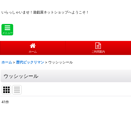
いらっしゃいませ！
遊戯屋ネットショップへようこそ！
メニュー
ホーム
ご利用案内
ホーム
>
歴代ビックリマン
>
ウッシッシール
ウッシッシール
41
件
表示数
:
在庫あり