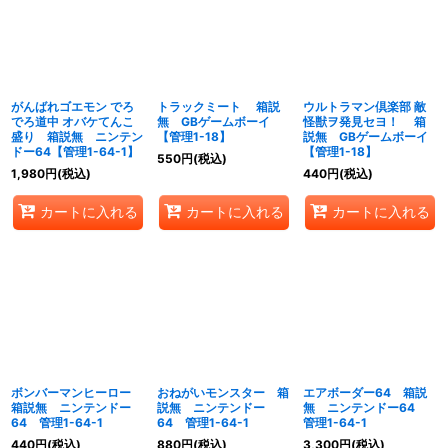
がんばれゴエモン でろ
トラックミート 箱説
ウルトラマン倶楽部 敵
でろ道中 オバケてんこ
無 GBゲームボーイ
怪獣ヲ発見セヨ！ 箱
盛り 箱説無 ニンテン
【管理1-18】
説無 GBゲームボーイ
ドー64【管理1-64-1】
【管理1-18】
550
円
(税込)
1,980
円
(税込)
440
円
(税込)
カートに入れる
カートに入れる
カートに入れる
ボンバーマンヒーロー
おねがいモンスター 箱
エアボーダー64 箱説
箱説無 ニンテンドー
説無 ニンテンドー
無 ニンテンドー64
64 管理1-64-1
64 管理1-64-1
管理1-64-1
440
円
(税込)
880
円
(税込)
3,300
円
(税込)