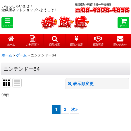
いらっしゃいませ！
遊戯屋ネットショップへようこそ！
メニュー
カート
ホーム
ご利用案内
商品検索
買取と査定
買取実績
問い合わせ
ホーム
>
ゲーム
>
ニンテンドー64
ニンテンドー64
表示順変更
閉じる
98
件
表示数
:
1
2
次
»
在庫あり
並び順
: