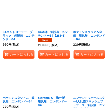
64コントローラー ブ
64本体 箱説有 ニン
ポケモンスタジアム金
ラック 箱説無 ニンテ
テンドー64【2f3-1】
銀 箱説無 ニンテンド
ンドー64
ー64
990
円
(税込)
220
円
(税込)
11,000
円
(税込)
カートに入れる
カートに入れる
カートに入れる
ポケモンスタジアム 箱
extreme-G 海外版
ニンテンドウオールスタ
説無 ニンテンドー64
箱説無 ニンテンドー
ー!大乱闘スマッシュブ
64
ラザーズ 箱説無 ニン
220
円
(税込)