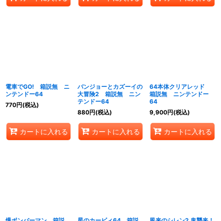
電車でGO! 箱説無 ニ
バンジョーとカズーイの
64本体クリアレッド
ンテンドー64
大冒険2 箱説無 ニン
箱説無 ニンテンドー
テンドー64
64
770
円
(税込)
880
円
(税込)
9,900
円
(税込)
カートに入れる
カートに入れる
カートに入れる
爆ボンバーマン 箱説
星のカービィ64 箱説
風来のシレン2 鬼襲来！