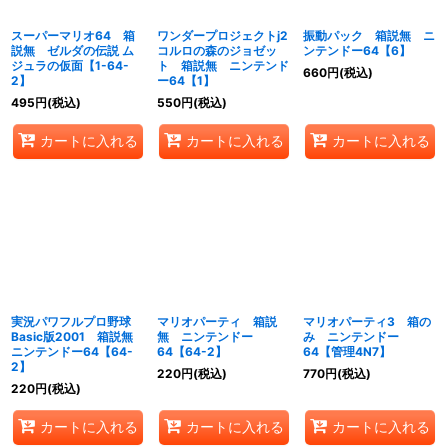
スーパーマリオ64 箱
ワンダープロジェクトj2
振動パック 箱説無 ニ
説無 ゼルダの伝説 ム
コルロの森のジョゼッ
ンテンドー64【6】
ジュラの仮面【1-64-
ト 箱説無 ニンテンド
660
円
(税込)
2】
ー64【1】
495
円
(税込)
550
円
(税込)
カートに入れる
カートに入れる
カートに入れる
実況パワフルプロ野球
マリオパーティ 箱説
マリオパーティ3 箱の
Basic版2001 箱説無
無 ニンテンドー
み ニンテンドー
ニンテンドー64【64-
64【64-2】
64【管理4N7】
2】
220
円
(税込)
770
円
(税込)
220
円
(税込)
カートに入れる
カートに入れる
カートに入れる