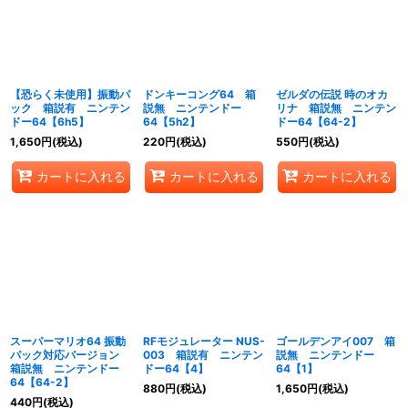
絞り込む
【恐らく未使用】振動パ
ドンキーコング64 箱
ゼルダの伝説 時のオカ
ック 箱説有 ニンテン
説無 ニンテンドー
リナ 箱説無 ニンテン
ドー64【6h5】
64【5h2】
ドー64【64-2】
1,650
円
(税込)
220
円
(税込)
550
円
(税込)
カートに入れる
カートに入れる
カートに入れる
スーパーマリオ64 振動
RFモジュレーター NUS-
ゴールデンアイ007 箱
パック対応バージョン
003 箱説有 ニンテン
説無 ニンテンドー
箱説無 ニンテンドー
ドー64【4】
64【1】
64【64-2】
880
円
(税込)
1,650
円
(税込)
440
円
(税込)