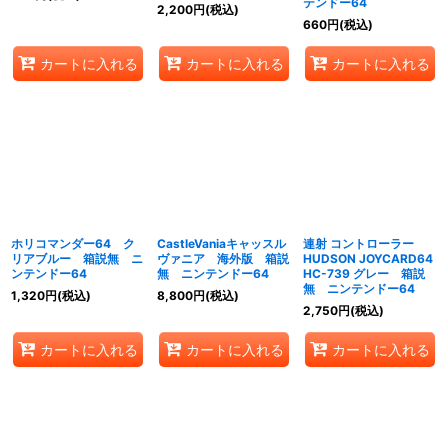
テンドー64
2,200
円
(税込)
660
円
(税込)
カートに入れる
カートに入れる
カートに入れる
ホリコマンダー64 ク
CastleVaniaキャッスル
連射 コントローラー
リアブルー 箱説無 ニ
ヴァニア 海外版 箱説
HUDSON JOYCARD64
ンテンドー64
無 ニンテンドー64
HC-739 グレー 箱説
無 ニンテンドー64
1,320
円
(税込)
8,800
円
(税込)
2,750
円
(税込)
カートに入れる
カートに入れる
カートに入れる