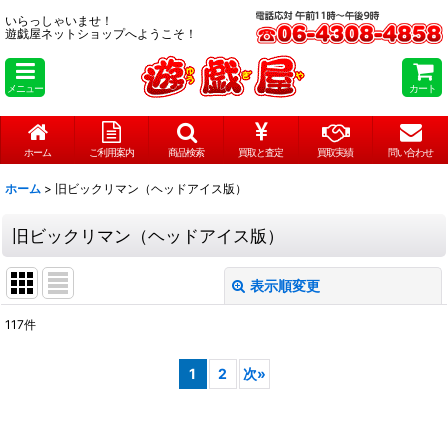
いらっしゃいませ！
遊戯屋ネットショップへようこそ！
メニュー
カート
ホーム
ご利用案内
商品検索
買取と査定
買取実績
問い合わせ
ホーム
>
旧ビックリマン（ヘッドアイス版）
旧ビックリマン（ヘッドアイス版）
表示順変更
閉じる
117
件
表示数
:
1
2
次
»
在庫あり
並び順
: