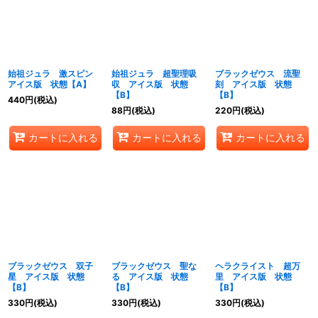
絞り込む
始祖ジュラ 激スピン
始祖ジュラ 超聖理吸
ブラックゼウス 流聖
アイス版 状態【A】
収 アイス版 状態
刻 アイス版 状態
【B】
【B】
440
円
(税込)
88
円
(税込)
220
円
(税込)
カートに入れる
カートに入れる
カートに入れる
ブラックゼウス 双子
ブラックゼウス 聖な
ヘラクライスト 超万
星 アイス版 状態
る アイス版 状態
里 アイス版 状態
【B】
【B】
【B】
330
円
(税込)
330
円
(税込)
330
円
(税込)