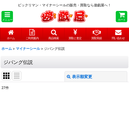
ビックリマン・マイナーシールの販売・買取なら遊戯屋へ！
メニュー
カート
ホーム
ご利用案内
商品検索
買取と査定
買取実績
問い合わせ
ホーム
>
マイナーシール
>
ジパング伝説
ジパング伝説
表示順変更
閉じる
27
件
表示数
:
在庫あり
並び順
: