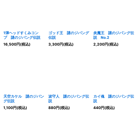
1弾ヘッドすくみコン
ゴッド王 謎のジパング
炎魔王 謎のジパング伝
プ 謎のジパング伝説
伝説
説 No.2
16,500
円
(税込)
3,300
円
(税込)
2,200
円
(税込)
天空カケル 謎のジパン
波守人 謎のジパング伝
カイ魂 謎のジパング伝
グ伝説
説
説
1,100
円
(税込)
880
円
(税込)
440
円
(税込)