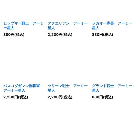
ヒップマー戦士 アーミ
アクエリアン アーミー
ラガオー隊長 アーミー
ー星人
星人
星人
880
円
(税込)
2,200
円
(税込)
880
円
(税込)
バスコダガマン副将軍
ツリーマ戦士 アーミー
グラント戦士 アーミー
アーミー星人
星人
星人
2,200
円
(税込)
2,200
円
(税込)
880
円
(税込)