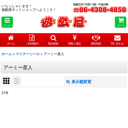
いらっしゃいませ！
遊戯屋ネットショップへようこそ！
メニュー
カート
ホーム
ご利用案内
商品検索
買取と査定
買取実績
問い合わせ
ホーム
>
マイナーシール
>
アーミー星人
アーミー星人
表示順変更
閉じる
21
件
表示数
:
在庫あり
並び順
: