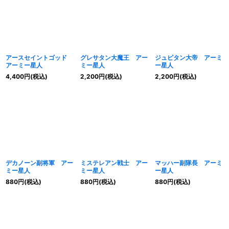
アースセイントゴッド
グレサタン大魔王 アー
ジュピタン大帝 アーミ
アーミー星人
ミー星人
ー星人
4,400
円
(税込)
2,200
円
(税込)
2,200
円
(税込)
デカノーン副将軍 アー
ミステレアン戦士 アー
マッハー副隊長 アーミ
ミー星人
ミー星人
ー星人
880
円
(税込)
880
円
(税込)
880
円
(税込)