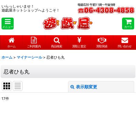
いらっしゃいませ！
遊戯屋ネットショップへようこそ！
メニュー
カート
ホーム
ご利用案内
商品検索
買取と査定
買取実績
問い合わせ
ホーム
>
マイナーシール
>
忍者ひも丸
忍者ひも丸
表示順変更
閉じる
17
件
表示数
:
在庫あり
並び順
: