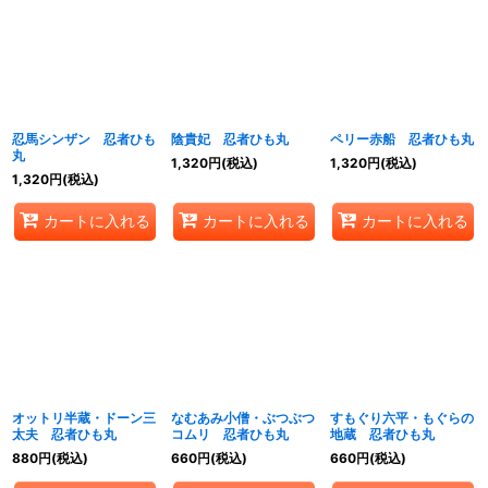
忍馬シンザン 忍者ひも
陰貴妃 忍者ひも丸
ペリー赤船 忍者ひも丸
丸
1,320
円
(税込)
1,320
円
(税込)
1,320
円
(税込)
カートに入れる
カートに入れる
カートに入れる
オットリ半蔵・ドーン三
なむあみ小僧・ぶつぶつ
すもぐり六平・もぐらの
太夫 忍者ひも丸
コムリ 忍者ひも丸
地蔵 忍者ひも丸
880
円
(税込)
660
円
(税込)
660
円
(税込)