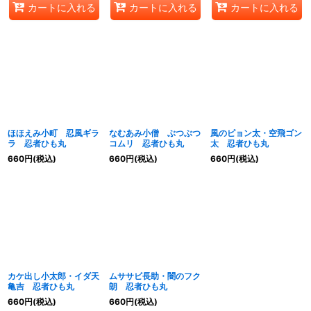
カートに入れる
カートに入れる
カートに入れる
ほほえみ小町 忍風ギラ
なむあみ小僧 ぶつぶつ
風のピョン太・空飛ゴン
ラ 忍者ひも丸
コムリ 忍者ひも丸
太 忍者ひも丸
660
円
(税込)
660
円
(税込)
660
円
(税込)
カケ出し小太郎・イダ天
ムササビ長助・闇のフク
亀吉 忍者ひも丸
朗 忍者ひも丸
660
円
(税込)
660
円
(税込)