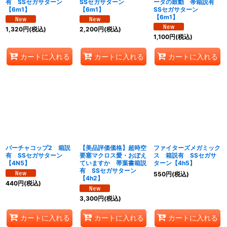
有 SSセガサターン
SSセガサターン
ータの鼓動 帯箱説有
【6m1】
【6m1】
SSセガサターン
【6m1】
1,320
円
(税込)
2,200
円
(税込)
1,100
円
(税込)
カートに入れる
カートに入れる
カートに入れる
バーチャコップ2 箱説
【美品評価価格】超時空
ファイターズメガミック
有 SSセガサターン
要塞マクロス愛・おぼえ
ス 箱説有 SSセガサ
【4N5】
ていますか 帯葉書箱説
ターン【4h5】
有 SSセガサターン
550
円
(税込)
【4h2】
440
円
(税込)
3,300
円
(税込)
カートに入れる
カートに入れる
カートに入れる