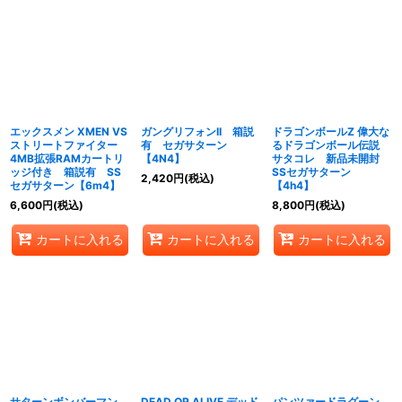
エックスメン XMEN VS
ガングリフォンII 箱説
ドラゴンボールZ 偉大な
ストリートファイター
有 セガサターン
るドラゴンボール伝説
4MB拡張RAMカートリ
【4N4】
サタコレ 新品未開封
ッジ付き 箱説有 SS
SSセガサターン
2,420
円
(税込)
セガサターン【6m4】
【4h4】
6,600
円
(税込)
8,800
円
(税込)
カートに入れる
カートに入れる
カートに入れる
サターンボンバーマン
DEAD OR ALIVE デッド
パンツァードラグーン