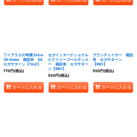
ワイアラエの奇蹟 Extra
セガインターナショナル
グランチェイサー 箱説
36 Holes 箱説有 SS
ビクトリーゴールサッカ
有 セガサターン
セガサターン【7m2】
ー 箱説有 セガサター
【9N1】
ン【9N1】
770
円
(税込)
550
円
(税込)
550
円
(税込)
カートに入れる
カートに入れる
カートに入れる