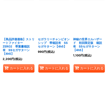
【美品評価価格】ストリ
セガラリーチャンピオン
神秘の世界エルハザー
ートファイター
シップ 帯箱説有 SS
ド 初回限定版 箱説
ZERO2 帯葉書箱説
セガサターン【4h5】
有 SSセガサターン
有 SSセガサターン
【4h5】
990
円
(税込)
【4h5】
1,100
円
(税込)
2,200
円
(税込)
カートに入れる
カートに入れる
カートに入れる