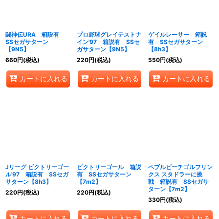
闘神伝URA 箱説有
プロ野球グレイテストナ
ゲイルレーサー 箱説
SSセガサターン
イン'97 箱説有 SSセ
有 SSセガサターン
【9N5】
ガサターン【9N5】
【8h3】
660
円
(税込)
220
円
(税込)
550
円
(税込)
カートに入れる
カートに入れる
カートに入れる
Jリーグ ビクトリーゴー
ビクトリーゴール 箱説
ペブルビーチゴルフリン
ル'97 箱説有 SSセガ
有 SSセガサターン
クス スタドラーに挑
サターン【8h3】
【7m2】
戦 箱説有 SSセガサ
ターン【7m2】
220
円
(税込)
220
円
(税込)
330
円
(税込)
カートに入れる
カートに入れる
カートに入れる