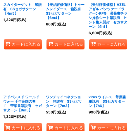
スカイターゲット 箱説
【美品評価価格】トゥー
【美品評価価格】AZEL
有 SSセガサターン
ムレイダース 箱説有
アゼル パンツァードラ
【4m5】
SSセガサターン
グーンRPG 帯葉書チラ
【6m4】
シ操作シート箱説有 ヒ
1,320
円
(税込)
ント集未開封 セガサタ
660
円
(税込)
ーン【4h1】
6,600
円
(税込)
カートに入れる
カートに入れる
カートに入れる
アドバンスド ワールド
ワンチャイコネクショ
virus ウイルス 帯葉書
ウォー 千年帝国の興
ン 箱説有 SSセガサ
箱説有 SSセガサター
亡 帯葉書箱説有 セガ
ターン【7m3】
ン【7h6】
サターン【9m5】
550
円
(税込)
990
円
(税込)
1,320
円
(税込)
カートに入れる
カートに入れる
カートに入れる