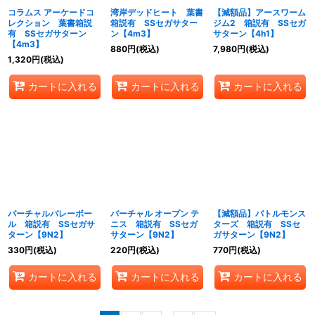
コラムス アーケードコ
湾岸デッドヒート 葉書
【減額品】アースワーム
レクション 葉書箱説
箱説有 SSセガサター
ジム2 箱説有 SSセガ
有 SSセガサターン
ン【4m3】
サターン【4h1】
【4m3】
880
円
(税込)
7,980
円
(税込)
1,320
円
(税込)
カートに入れる
カートに入れる
カートに入れる
バーチャルバレーボー
バーチャル オープン テ
【減額品】バトルモンス
ル 箱説有 SSセガサ
ニス 箱説有 SSセガ
ターズ 箱説有 SSセ
ターン【9N2】
サターン【9N2】
ガサターン【9N2】
330
円
(税込)
220
円
(税込)
770
円
(税込)
カートに入れる
カートに入れる
カートに入れる