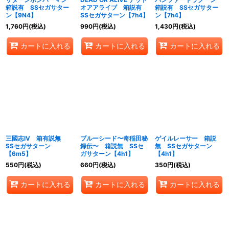
箱説有 SSセガサター
オアアライブ 箱説有
箱説有 SSセガサター
ン【9N4】
SSセガサターン【7h4】
ン【7h4】
1,760
円
(税込)
990
円
(税込)
1,430
円
(税込)
カートに入れる
カートに入れる
カートに入れる
三國志IV 箱有説無
ブルーシード〜奇稲田秘
ゲイルレーサー 箱説
SSセガサターン
録伝〜 箱説無 SSセ
無 SSセガサターン
【6m5】
ガサターン【4h1】
【4h1】
550
円
(税込)
660
円
(税込)
350
円
(税込)
カートに入れる
カートに入れる
カートに入れる