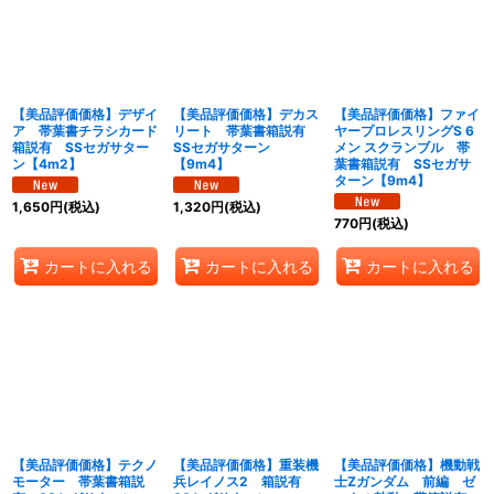
絞り込む
【美品評価価格】デザイ
【美品評価価格】デカス
【美品評価価格】ファイ
ア 帯葉書チラシカード
リート 帯葉書箱説有
ヤープロレスリングS 6
箱説有 SSセガサター
SSセガサターン
メン スクランブル 帯
ン【4m2】
【9m4】
葉書箱説有 SSセガサ
ターン【9m4】
1,650
円
(税込)
1,320
円
(税込)
770
円
(税込)
カートに入れる
カートに入れる
カートに入れる
【美品評価価格】テクノ
【美品評価価格】重装機
【美品評価価格】機動戦
モーター 帯葉書箱説
兵レイノス2 箱説有
士Zガンダム 前編 ゼ