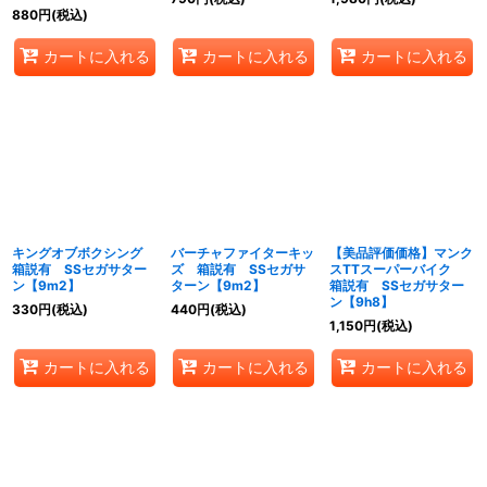
880
円
(税込)
カートに入れる
カートに入れる
カートに入れる
キングオブボクシング
バーチャファイターキッ
【美品評価価格】マンク
箱説有 SSセガサター
ズ 箱説有 SSセガサ
スTTスーパーバイク
ン【9m2】
ターン【9m2】
箱説有 SSセガサター
ン【9h8】
330
円
(税込)
440
円
(税込)
1,150
円
(税込)
カートに入れる
カートに入れる
カートに入れる