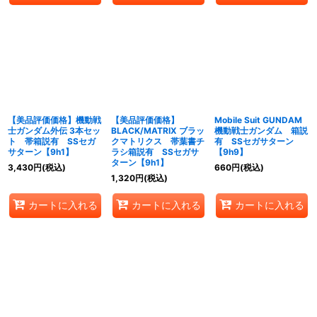
【美品評価価格】機動戦
【美品評価価格】
Mobile Suit GUNDAM
士ガンダム外伝 3本セッ
BLACK/MATRIX ブラッ
機動戦士ガンダム 箱説
ト 帯箱説有 SSセガ
クマトリクス 帯葉書チ
有 SSセガサターン
サターン【9h1】
ラシ箱説有 SSセガサ
【9h9】
ターン【9h1】
3,430
円
(税込)
660
円
(税込)
1,320
円
(税込)
カートに入れる
カートに入れる
カートに入れる