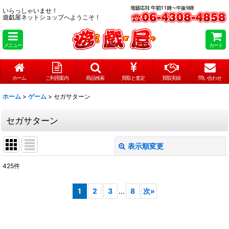
いらっしゃいませ！
遊戯屋ネットショップへようこそ！
メニュー
カート
ホーム
ご利用案内
商品検索
買取と査定
買取実績
問い合わせ
ホーム
>
ゲーム
>
セガサターン
セガサターン
表示順変更
閉じる
425
件
表示数
:
1
2
3
...
8
次
»
在庫あり
並び順
: