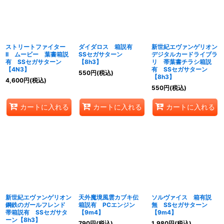
ストリートファイター
ダイダロス 箱説有
新世紀エヴァンゲリオン
II ムービー 葉書箱説
SSセガサターン
デジタルカードライブラ
有 SSセガサターン
【8h3】
リ 帯葉書チラシ箱説
【4N3】
有 SSセガサターン
550
円
(税込)
【8h3】
4,600
円
(税込)
550
円
(税込)
カートに入れる
カートに入れる
カートに入れる
新世紀エヴァンゲリオン
天外魔境風雲カブキ伝
ソルヴァイス 箱有説
鋼鉄のガールフレンド
箱説有 PCエンジン
無 SSセガサターン
帯箱説有 SSセガサタ
【9m4】
【9m4】
ーン【8h3】
790
円
(税込)
1,980
円
(税込)