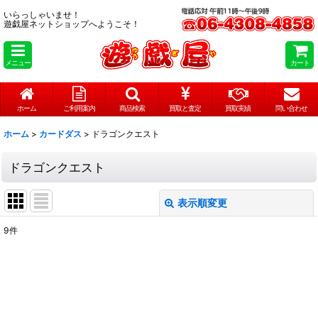
いらっしゃいませ！
遊戯屋ネットショップへようこそ！
メニュー
カート
ホーム
ご利用案内
商品検索
買取と査定
買取実績
問い合わせ
ホーム
>
カードダス
>
ドラゴンクエスト
ドラゴンクエスト
表示順変更
閉じる
9
件
表示数
:
在庫あり
並び順
: