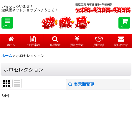
いらっしゃいませ！
遊戯屋ネットショップへようこそ！
メニュー
カート
ホーム
ご利用案内
商品検索
買取と査定
買取実績
問い合わせ
ホーム
>
ホロセレクション
ホロセレクション
表示順変更
閉じる
34
件
表示数
:
在庫あり
並び順
: